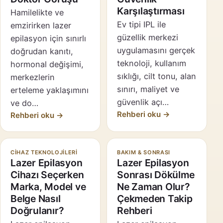
Karşılaştırması
Hamilelikte ve
Ev tipi IPL ile
emzirirken lazer
güzellik merkezi
epilasyon için sınırlı
uygulamasını gerçek
doğrudan kanıtı,
teknoloji, kullanım
hormonal değişimi,
sıklığı, cilt tonu, alan
merkezlerin
sınırı, maliyet ve
erteleme yaklaşımını
güvenlik açı…
ve do…
Rehberi oku →
Rehberi oku →
CIHAZ TEKNOLOJILERI
BAKIM & SONRASI
Lazer Epilasyon
Lazer Epilasyon
Cihazı Seçerken
Sonrası Dökülme
Marka, Model ve
Ne Zaman Olur?
Belge Nasıl
Çekmeden Takip
Doğrulanır?
Rehberi