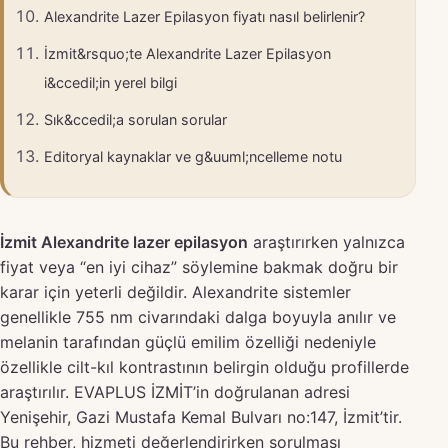
Alexandrite Lazer Epilasyon fiyatı nasıl belirlenir?
İzmit&rsquo;te Alexandrite Lazer Epilasyon
i&ccedil;in yerel bilgi
Sık&ccedil;a sorulan sorular
Editoryal kaynaklar ve g&uuml;ncelleme notu
İzmit Alexandrite lazer epilasyon
araştırırken yalnızca
fiyat veya “en iyi cihaz” söylemine bakmak doğru bir
karar için yeterli değildir. Alexandrite sistemler
genellikle 755 nm civarındaki dalga boyuyla anılır ve
melanin tarafından güçlü emilim özelliği nedeniyle
özellikle cilt-kıl kontrastının belirgin olduğu profillerde
araştırılır. EVAPLUS İZMİT’in doğrulanan adresi
Yenişehir, Gazi Mustafa Kemal Bulvarı no:147, İzmit’tir.
Bu rehber, hizmeti değerlendirirken sorulması