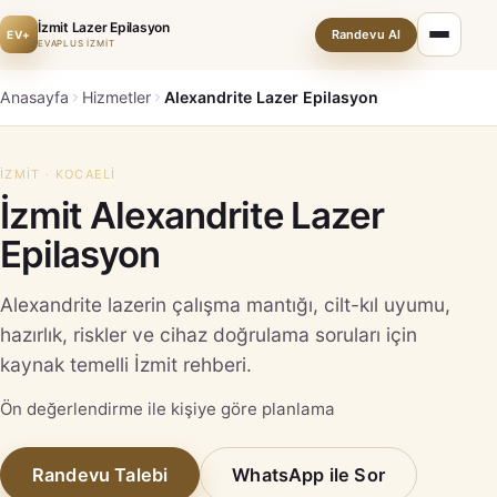
İzmit Lazer Epilasyon
Randevu Al
EV+
EVAPLUS İZMİT
Anasayfa
Hizmetler
Alexandrite Lazer Epilasyon
İZMIT · KOCAELI
İzmit Alexandrite Lazer
Epilasyon
Alexandrite lazerin çalışma mantığı, cilt-kıl uyumu,
hazırlık, riskler ve cihaz doğrulama soruları için
kaynak temelli İzmit rehberi.
Ön değerlendirme ile kişiye göre planlama
Randevu Talebi
WhatsApp ile Sor