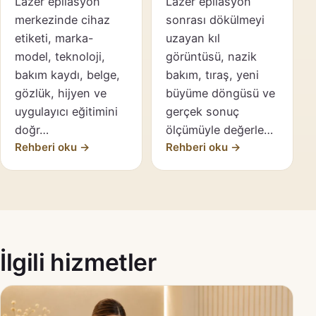
Lazer epilasyon
Lazer epilasyon
merkezinde cihaz
sonrası dökülmeyi
etiketi, marka-
uzayan kıl
model, teknoloji,
görüntüsü, nazik
bakım kaydı, belge,
bakım, tıraş, yeni
gözlük, hijyen ve
büyüme döngüsü ve
uygulayıcı eğitimini
gerçek sonuç
doğr…
ölçümüyle değerle…
Rehberi oku →
Rehberi oku →
İlgili hizmetler