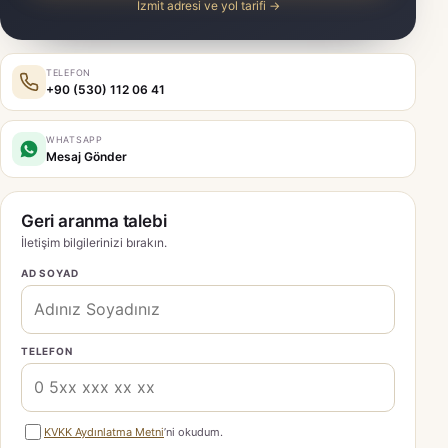
İzmit adresi ve yol tarifi →
TELEFON
+90 (530) 112 06 41
WHATSAPP
Mesaj Gönder
Geri aranma talebi
İletişim bilgilerinizi bırakın.
AD SOYAD
TELEFON
KVKK Aydınlatma Metni
’ni okudum.