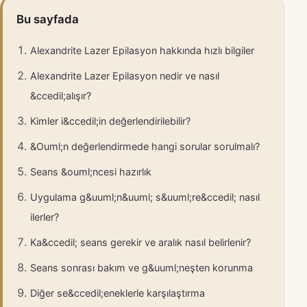
Bu sayfada
Alexandrite Lazer Epilasyon hakkında hızlı bilgiler
Alexandrite Lazer Epilasyon nedir ve nasıl
&ccedil;alışır?
Kimler i&ccedil;in değerlendirilebilir?
&Ouml;n değerlendirmede hangi sorular sorulmalı?
Seans &ouml;ncesi hazırlık
Uygulama g&uuml;n&uuml; s&uuml;re&ccedil; nasıl
ilerler?
Ka&ccedil; seans gerekir ve aralık nasıl belirlenir?
Seans sonrası bakım ve g&uuml;neşten korunma
Diğer se&ccedil;eneklerle karşılaştırma