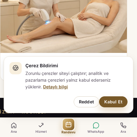
Buz Lazer Epilasyon
Çerez Bildirimi
🍪
Ayrıntıları incele →
Zorunlu çerezler siteyi çalıştırır; analitik ve
pazarlama çerezleri yalnız kabul ederseniz
yüklenir.
Detaylı bilgi
Reddet
Kabul Et
İZMIT · KOCAELI
EVAPLUS İZMİT ile iletişime geçin
Ana
Hizmet
WhatsApp
Ara
Randevu
Hizmeti inceleyin, sorularınızı hazırlayın; güncel