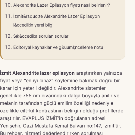
Alexandrite Lazer Epilasyon fiyatı nasıl belirlenir?
İzmit&rsquo;te Alexandrite Lazer Epilasyon
i&ccedil;in yerel bilgi
Sık&ccedil;a sorulan sorular
Editoryal kaynaklar ve g&uuml;ncelleme notu
İzmit Alexandrite lazer epilasyon
araştırırken yalnızca
fiyat veya “en iyi cihaz” söylemine bakmak doğru bir
karar için yeterli değildir. Alexandrite sistemler
genellikle 755 nm civarındaki dalga boyuyla anılır ve
melanin tarafından güçlü emilim özelliği nedeniyle
özellikle cilt-kıl kontrastının belirgin olduğu profillerde
araştırılır. EVAPLUS İZMİT’in doğrulanan adresi
Yenişehir, Gazi Mustafa Kemal Bulvarı no:147, İzmit’tir.
Bu rehber, hizmeti değerlendirirken sorulması