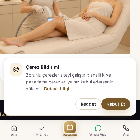
Bikini Bölgesi Lazer Epilasyon
Çerez Bildirimi
🍪
Ayrıntıları incele →
Zorunlu çerezler siteyi çalıştırır; analitik ve
pazarlama çerezleri yalnız kabul ederseniz
yüklenir.
Detaylı bilgi
Reddet
Kabul Et
İZMIT · KOCAELI
EVAPLUS İZMİT ile iletişime geçin
Ana
Hizmet
WhatsApp
Ara
Randevu
Hizmeti inceleyin, sorularınızı hazırlayın; güncel