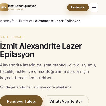
İzmit Lazer Epilasyon
Randevu Al
EV+
EVAPLUS İZMİT
Anasayfa
Hizmetler
Alexandrite Lazer Epilasyon
İZMIT · KOCAELI
İzmit Alexandrite Lazer
Epilasyon
Alexandrite lazerin çalışma mantığı, cilt-kıl uyumu,
hazırlık, riskler ve cihaz doğrulama soruları için
kaynak temelli İzmit rehberi.
Ön değerlendirme ile kişiye göre planlama
Randevu Talebi
WhatsApp ile Sor