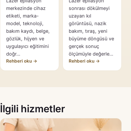
Lazer epilasyon
Lazer epilasyon
merkezinde cihaz
sonrası dökülmeyi
etiketi, marka-
uzayan kıl
model, teknoloji,
görüntüsü, nazik
bakım kaydı, belge,
bakım, tıraş, yeni
gözlük, hijyen ve
büyüme döngüsü ve
uygulayıcı eğitimini
gerçek sonuç
doğr…
ölçümüyle değerle…
Rehberi oku →
Rehberi oku →
İlgili hizmetler