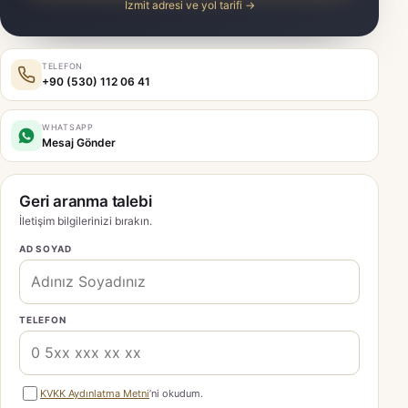
İzmit adresi ve yol tarifi →
TELEFON
+90 (530) 112 06 41
WHATSAPP
Mesaj Gönder
Geri aranma talebi
İletişim bilgilerinizi bırakın.
AD SOYAD
TELEFON
KVKK Aydınlatma Metni
’ni okudum.