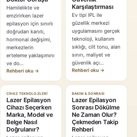
Karşılaştırması
Hamilelikte ve
Ev tipi IPL ile
emzirirken lazer
güzellik merkezi
epilasyon için sınırlı
uygulamasını gerçek
doğrudan kanıtı,
teknoloji, kullanım
hormonal değişimi,
sıklığı, cilt tonu, alan
merkezlerin
sınırı, maliyet ve
erteleme yaklaşımını
güvenlik açı…
ve do…
Rehberi oku →
Rehberi oku →
CIHAZ TEKNOLOJILERI
BAKIM & SONRASI
Lazer Epilasyon
Lazer Epilasyon
Cihazı Seçerken
Sonrası Dökülme
Marka, Model ve
Ne Zaman Olur?
Belge Nasıl
Çekmeden Takip
Doğrulanır?
Rehberi