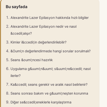
Bu sayfada
Alexandrite Lazer Epilasyon hakkında hızlı bilgiler
Alexandrite Lazer Epilasyon nedir ve nasıl
&ccedil;alışır?
Kimler i&ccedil;in değerlendirilebilir?
&Ouml;n değerlendirmede hangi sorular sorulmalı?
Seans &ouml;ncesi hazırlık
Uygulama g&uuml;n&uuml; s&uuml;re&ccedil; nasıl
ilerler?
Ka&ccedil; seans gerekir ve aralık nasıl belirlenir?
Seans sonrası bakım ve g&uuml;neşten korunma
Diğer se&ccedil;eneklerle karşılaştırma