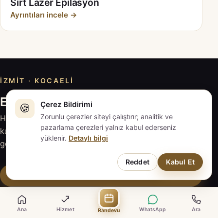
Sırt Lazer Epilasyon
Ayrıntıları incele →
İZMIT · KOCAELI
EVAPLUS İZMİT ile iletişime geçin
Çerez Bildirimi
🍪
Zorunlu çerezler siteyi çalıştırır; analitik ve
Hizmeti inceleyin, sorularınızı hazırlayın; güncel
pazarlama çerezleri yalnız kabul ederseniz
kapsam ve fiyat için EVAPLUS İZMİT ile doğrudan
yüklenir.
Detaylı bilgi
görüşün.
Reddet
Kabul Et
Randevu Talebi
WhatsApp ile Yaz
Ana
Hizmet
WhatsApp
Ara
Randevu