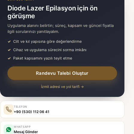
Diode Lazer Epilasyon için ön
görüşme
Uygulama alanını belirtin; süreç, kapsam ve güncel fiyatla
ilgili sorularınızı yanıtlayalım.
Cilt ve kıl yapısına göre değerlendirme
Cihaz ve uygulama sürecini sorma imkânı
Paket kapsamını yazılı teyit etme
Randevu Talebi Oluştur
İzmit adresi ve yol tarifi →
TELEFON
+90 (530) 112 06 41
WHATSAPP
Mesaj Gönder