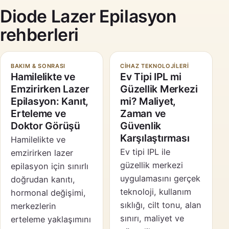
Diode Lazer Epilasyon
rehberleri
BAKIM & SONRASI
CIHAZ TEKNOLOJILERI
Hamilelikte ve
Ev Tipi IPL mi
Emzirirken Lazer
Güzellik Merkezi
Epilasyon: Kanıt,
mi? Maliyet,
Erteleme ve
Zaman ve
Doktor Görüşü
Güvenlik
Karşılaştırması
Hamilelikte ve
Ev tipi IPL ile
emzirirken lazer
güzellik merkezi
epilasyon için sınırlı
uygulamasını gerçek
doğrudan kanıtı,
teknoloji, kullanım
hormonal değişimi,
sıklığı, cilt tonu, alan
merkezlerin
sınırı, maliyet ve
erteleme yaklaşımını