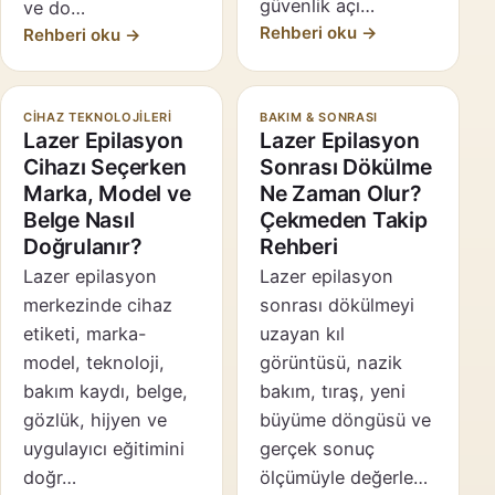
güvenlik açı…
ve do…
Rehberi oku →
Rehberi oku →
CIHAZ TEKNOLOJILERI
BAKIM & SONRASI
Lazer Epilasyon
Lazer Epilasyon
Cihazı Seçerken
Sonrası Dökülme
Marka, Model ve
Ne Zaman Olur?
Belge Nasıl
Çekmeden Takip
Doğrulanır?
Rehberi
Lazer epilasyon
Lazer epilasyon
merkezinde cihaz
sonrası dökülmeyi
etiketi, marka-
uzayan kıl
model, teknoloji,
görüntüsü, nazik
bakım kaydı, belge,
bakım, tıraş, yeni
gözlük, hijyen ve
büyüme döngüsü ve
uygulayıcı eğitimini
gerçek sonuç
doğr…
ölçümüyle değerle…