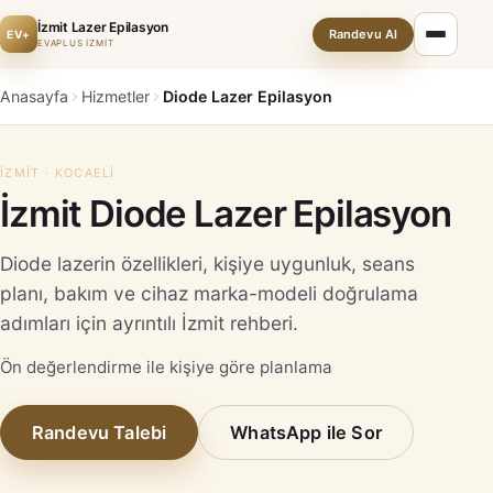
İzmit Lazer Epilasyon
Randevu Al
EV+
EVAPLUS İZMİT
Anasayfa
Hizmetler
Diode Lazer Epilasyon
İZMIT · KOCAELI
İzmit Diode Lazer Epilasyon
Diode lazerin özellikleri, kişiye uygunluk, seans
planı, bakım ve cihaz marka-modeli doğrulama
adımları için ayrıntılı İzmit rehberi.
Ön değerlendirme ile kişiye göre planlama
Randevu Talebi
WhatsApp ile Sor