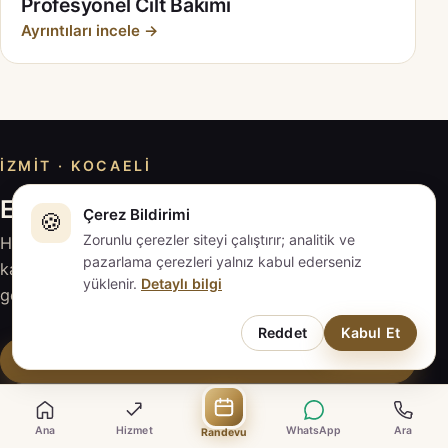
Profesyonel Cilt Bakımı
Ayrıntıları incele →
İZMIT · KOCAELI
EVAPLUS İZMİT ile iletişime geçin
Çerez Bildirimi
🍪
Zorunlu çerezler siteyi çalıştırır; analitik ve
Hizmeti inceleyin, sorularınızı hazırlayın; güncel
pazarlama çerezleri yalnız kabul ederseniz
kapsam ve fiyat için EVAPLUS İZMİT ile doğrudan
yüklenir.
Detaylı bilgi
görüşün.
Reddet
Kabul Et
Randevu Talebi
WhatsApp ile Yaz
Ana
Hizmet
WhatsApp
Ara
Randevu