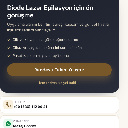
Diode Lazer Epilasyon için ön
görüşme
Uygulama alanını belirtin; süreç, kapsam ve güncel fiyatla
ilgili sorularınızı yanıtlayalım.
Cilt ve kıl yapısına göre değerlendirme
Cihaz ve uygulama sürecini sorma imkânı
Paket kapsamını yazılı teyit etme
Randevu Talebi Oluştur
İzmit adresi ve yol tarifi →
TELEFON
+90 (530) 112 06 41
WHATSAPP
Mesaj Gönder