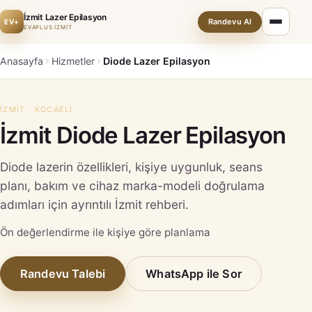
İzmit Lazer Epilasyon
Randevu Al
EV+
EVAPLUS İZMİT
Anasayfa
Hizmetler
Diode Lazer Epilasyon
İZMIT · KOCAELI
İzmit Diode Lazer Epilasyon
Diode lazerin özellikleri, kişiye uygunluk, seans
planı, bakım ve cihaz marka-modeli doğrulama
adımları için ayrıntılı İzmit rehberi.
Ön değerlendirme ile kişiye göre planlama
Randevu Talebi
WhatsApp ile Sor