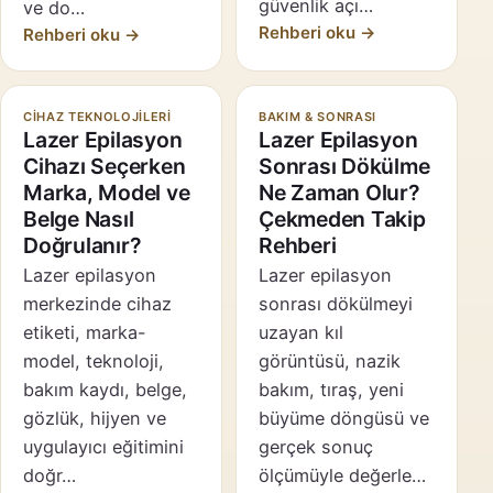
güvenlik açı…
ve do…
Rehberi oku →
Rehberi oku →
CIHAZ TEKNOLOJILERI
BAKIM & SONRASI
Lazer Epilasyon
Lazer Epilasyon
Cihazı Seçerken
Sonrası Dökülme
Marka, Model ve
Ne Zaman Olur?
Belge Nasıl
Çekmeden Takip
Doğrulanır?
Rehberi
Lazer epilasyon
Lazer epilasyon
merkezinde cihaz
sonrası dökülmeyi
etiketi, marka-
uzayan kıl
model, teknoloji,
görüntüsü, nazik
bakım kaydı, belge,
bakım, tıraş, yeni
gözlük, hijyen ve
büyüme döngüsü ve
uygulayıcı eğitimini
gerçek sonuç
doğr…
ölçümüyle değerle…