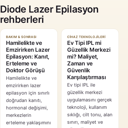
Diode Lazer Epilasyon
rehberleri
BAKIM & SONRASI
CIHAZ TEKNOLOJILERI
Hamilelikte ve
Ev Tipi IPL mi
Emzirirken Lazer
Güzellik Merkezi
Epilasyon: Kanıt,
mi? Maliyet,
Erteleme ve
Zaman ve
Doktor Görüşü
Güvenlik
Karşılaştırması
Hamilelikte ve
Ev tipi IPL ile
emzirirken lazer
güzellik merkezi
epilasyon için sınırlı
uygulamasını gerçek
doğrudan kanıtı,
teknoloji, kullanım
hormonal değişimi,
sıklığı, cilt tonu, alan
merkezlerin
sınırı, maliyet ve
erteleme yaklaşımını