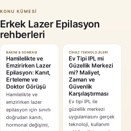
KONU KÜMESI
Erkek Lazer Epilasyon
rehberleri
BAKIM & SONRASI
CIHAZ TEKNOLOJILERI
Hamilelikte ve
Ev Tipi IPL mi
Emzirirken Lazer
Güzellik Merkezi
Epilasyon: Kanıt,
mi? Maliyet,
Erteleme ve
Zaman ve
Doktor Görüşü
Güvenlik
Karşılaştırması
Hamilelikte ve
Ev tipi IPL ile
emzirirken lazer
güzellik merkezi
epilasyon için sınırlı
uygulamasını gerçek
doğrudan kanıtı,
teknoloji, kullanım
hormonal değişimi,