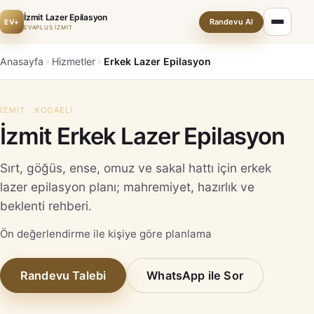
İzmit Lazer Epilasyon
Randevu Al
EV+
EVAPLUS İZMİT
Anasayfa
Hizmetler
Erkek Lazer Epilasyon
İZMIT · KOCAELI
İzmit Erkek Lazer Epilasyon
Sırt, göğüs, ense, omuz ve sakal hattı için erkek
lazer epilasyon planı; mahremiyet, hazırlık ve
beklenti rehberi.
Ön değerlendirme ile kişiye göre planlama
Randevu Talebi
WhatsApp ile Sor