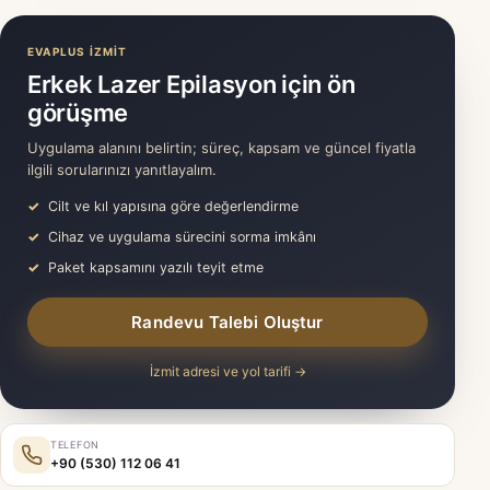
EVAPLUS İZMİT
Erkek Lazer Epilasyon için ön
görüşme
Uygulama alanını belirtin; süreç, kapsam ve güncel fiyatla
ilgili sorularınızı yanıtlayalım.
Cilt ve kıl yapısına göre değerlendirme
Cihaz ve uygulama sürecini sorma imkânı
Paket kapsamını yazılı teyit etme
Randevu Talebi Oluştur
İzmit adresi ve yol tarifi →
TELEFON
+90 (530) 112 06 41