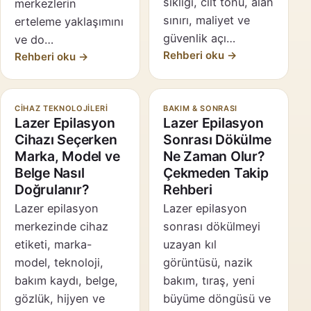
sıklığı, cilt tonu, alan
merkezlerin
sınırı, maliyet ve
erteleme yaklaşımını
güvenlik açı…
ve do…
Rehberi oku →
Rehberi oku →
CIHAZ TEKNOLOJILERI
BAKIM & SONRASI
Lazer Epilasyon
Lazer Epilasyon
Cihazı Seçerken
Sonrası Dökülme
Marka, Model ve
Ne Zaman Olur?
Belge Nasıl
Çekmeden Takip
Doğrulanır?
Rehberi
Lazer epilasyon
Lazer epilasyon
merkezinde cihaz
sonrası dökülmeyi
etiketi, marka-
uzayan kıl
model, teknoloji,
görüntüsü, nazik
bakım kaydı, belge,
bakım, tıraş, yeni
gözlük, hijyen ve
büyüme döngüsü ve