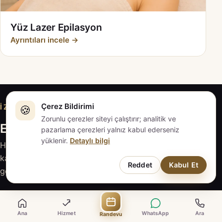
Yüz Lazer Epilasyon
Ayrıntıları incele →
Çerez Bildirimi
İZMIT · KOCAELI
🍪
Zorunlu çerezler siteyi çalıştırır; analitik ve
EVAPLUS İZMİT ile iletişime geçin
pazarlama çerezleri yalnız kabul ederseniz
yüklenir.
Detaylı bilgi
Hizmeti inceleyin, sorularınızı hazırlayın; güncel
kapsam ve fiyat için EVAPLUS İZMİT ile doğrudan
Reddet
Kabul Et
görüşün.
Randevu Talebi
Ana
Hizmet
WhatsApp
Ara
Randevu