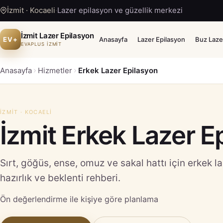
İzmit · Kocaeli
·
Lazer epilasyon ve güzellik merkezi
İzmit Lazer Epilasyon
EV+
Anasayfa
Lazer Epilasyon
Buz Laze
EVAPLUS İZMİT
Anasayfa
Hizmetler
Erkek Lazer Epilasyon
İZMIT · KOCAELI
İzmit Erkek Lazer E
Sırt, göğüs, ense, omuz ve sakal hattı için erkek 
hazırlık ve beklenti rehberi.
Ön değerlendirme ile kişiye göre planlama