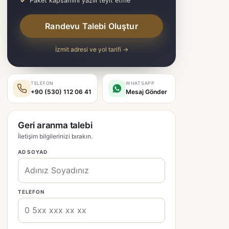
Paket kapsamını yazılı teyit etme
Randevu Talebi Oluştur
İzmit adresi ve yol tarifi →
TELEFON
WHATSAPP
+90 (530) 112 06 41
Mesaj Gönder
Geri aranma talebi
İletişim bilgilerinizi bırakın.
AD SOYAD
TELEFON