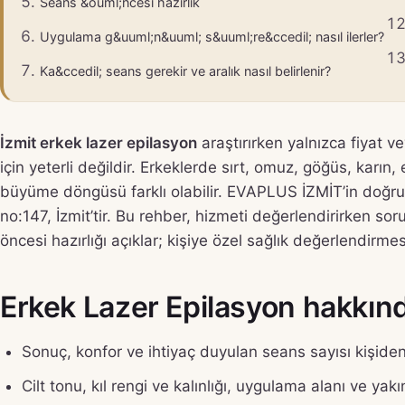
Seans &ouml;ncesi hazırlık
Uygulama g&uuml;n&uuml; s&uuml;re&ccedil; nasıl ilerler?
Ka&ccedil; seans gerekir ve aralık nasıl belirlenir?
İzmit erkek lazer epilasyon
araştırırken yalnızca fiyat v
için yeterli değildir. Erkeklerde sırt, omuz, göğüs, karın,
büyüme döngüsü farklı olabilir. EVAPLUS İZMİT’in doğru
no:147, İzmit’tir. Bu rehber, hizmeti değerlendirirken sor
öncesi hazırlığı açıklar; kişiye özel sağlık değerlendirm
Erkek Lazer Epilasyon hakkında 
Sonuç, konfor ve ihtiyaç duyulan seans sayısı kişiden 
Cilt tonu, kıl rengi ve kalınlığı, uygulama alanı ve 