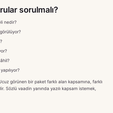
ular sorulmalı?
i nedir?
 görülüyor?
r?
yor?
âhil?
yapılıyor?
. Ucuz görünen bir paket farklı alan kapsamına, farklı
bilir. Sözlü vaadin yanında yazılı kapsam istemek,