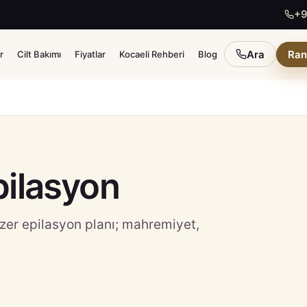
+9
Ara
Ran
r
Cilt Bakımı
Fiyatlar
Kocaeli Rehberi
Blog
pilasyon
lazer epilasyon planı; mahremiyet,