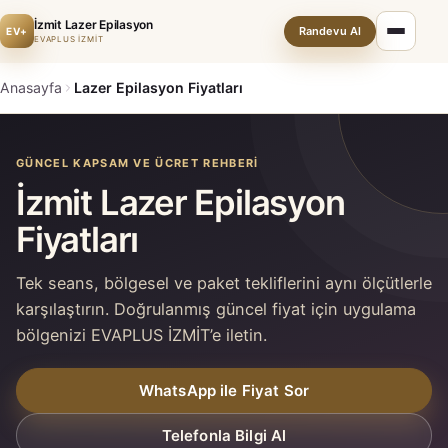
İzmit Lazer Epilasyon
Randevu Al
EV+
EVAPLUS İZMİT
Anasayfa
Lazer Epilasyon Fiyatları
GÜNCEL KAPSAM VE ÜCRET REHBERI
İzmit Lazer Epilasyon
Fiyatları
Tek seans, bölgesel ve paket tekliflerini aynı ölçütlerle
karşılaştırın. Doğrulanmış güncel fiyat için uygulama
bölgenizi EVAPLUS İZMİT’e iletin.
WhatsApp ile Fiyat Sor
Telefonla Bilgi Al