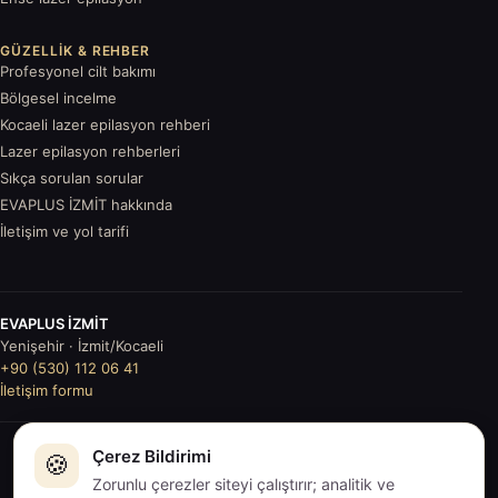
GÜZELLIK & REHBER
Profesyonel cilt bakımı
Bölgesel incelme
Kocaeli lazer epilasyon rehberi
Lazer epilasyon rehberleri
Sıkça sorulan sorular
EVAPLUS İZMİT hakkında
İletişim ve yol tarifi
EVAPLUS İZMİT
Yenişehir · İzmit/Kocaeli
+90 (530) 112 06 41
İletişim formu
Çerez Bildirimi
© 2026
🍪
EVAPLUS İZMİT
. Tüm hakları saklıdır.
İçerikler genel
Zorunlu çerezler siteyi çalıştırır; analitik ve
bilgilendirmedir; tıbbi tavsiye değildir.