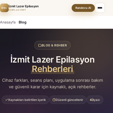
İzmit Lazer Epilasyon
Randevu Al
EV+
EVAPLUS İZMİT
Anasayfa
Blog
BLOG & REHBER
İzmit Lazer Epilasyon
Rehberleri
Cihaz farkları, seans planı, uygulama sonrası bakım
ve güvenli karar için kaynaklı, açık rehberler.
Kaynakları belirtilen içerik
Düzenli güncellenir
43
yazı