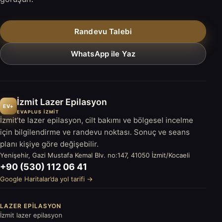
Randevu Talebi
WhatsApp ile Yaz
İzmit Lazer Epilasyon
EV+
EVAPLUS İZMİT
İzmit’te lazer epilasyon, cilt bakımı ve bölgesel incelme
için bilgilendirme ve randevu noktası. Sonuç ve seans
planı kişiye göre değişebilir.
Yenişehir, Gazi Mustafa Kemal Blv. no:147, 41050 İzmit/Kocaeli
+90 (530) 112 06 41
Google Haritalar’da yol tarifi →
LAZER EPILASYON
İzmit lazer epilasyon