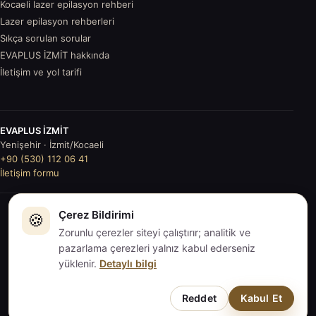
Kocaeli lazer epilasyon rehberi
Lazer epilasyon rehberleri
Sıkça sorulan sorular
EVAPLUS İZMİT hakkında
İletişim ve yol tarifi
EVAPLUS İZMİT
Yenişehir · İzmit/Kocaeli
+90 (530) 112 06 41
İletişim formu
Çerez Bildirimi
© 2026
🍪
EVAPLUS İZMİT
. Tüm hakları saklıdır.
İçerikler genel
Zorunlu çerezler siteyi çalıştırır; analitik ve
bilgilendirmedir; tıbbi tavsiye değildir.
pazarlama çerezleri yalnız kabul ederseniz
KVKK
·
Gizlilik
·
Çerezler
·
Sitemap
·
Çerez tercihleri
yüklenir.
Detaylı bilgi
Reddet
Kabul Et