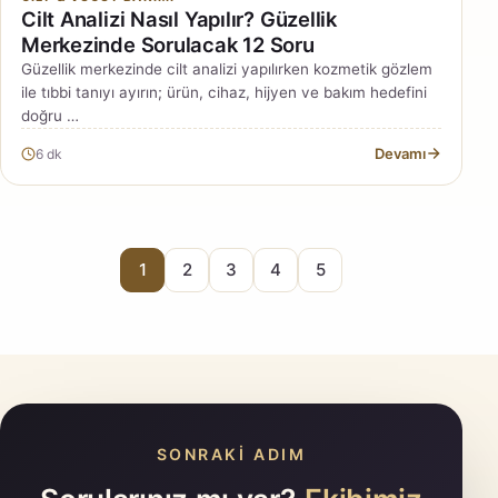
Cilt Analizi Nasıl Yapılır? Güzellik
Merkezinde Sorulacak 12 Soru
Güzellik merkezinde cilt analizi yapılırken kozmetik gözlem
ile tıbbi tanıyı ayırın; ürün, cihaz, hijyen ve bakım hedefini
doğru …
Devamı
6 dk
1
2
3
4
5
SONRAKI ADIM