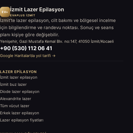
İzmit Lazer Epilasyon
EV+
EVAPLUS İZMİT
İzmit’te lazer epilasyon, cilt bakımı ve bölgesel incelme
için bilgilendirme ve randevu noktası. Sonuç ve seans
planı kişiye göre değişebilir.
Yenişehir, Gazi Mustafa Kemal Blv. no:147, 41050 İzmit/Kocaeli
+90 (530) 112 06 41
Google Haritalar’da yol tarifi →
LAZER EPILASYON
İzmit lazer epilasyon
İzmit buz lazer
Diode lazer epilasyon
Alexandrite lazer
Tüm vücut lazer
Erkek lazer epilasyon
Lazer epilasyon fiyatları