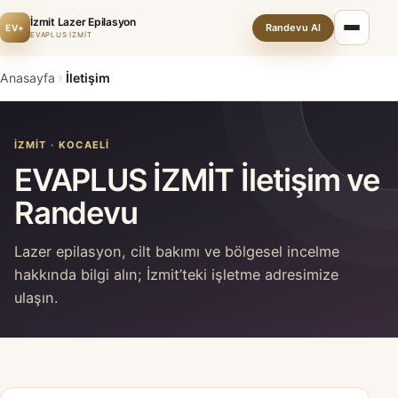
İzmit Lazer Epilasyon
Randevu Al
EV+
EVAPLUS İZMİT
Anasayfa
İletişim
İZMIT · KOCAELI
EVAPLUS İZMİT İletişim ve
Randevu
Lazer epilasyon, cilt bakımı ve bölgesel incelme
hakkında bilgi alın; İzmit’teki işletme adresimize
ulaşın.