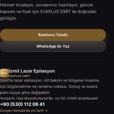
Hizmeti inceleyin, sorularınızı hazırlayın; güncel
kapsam ve fiyat için EVAPLUS İZMİT ile doğrudan
görüşün.
Randevu Talebi
WhatsApp ile Yaz
İzmit Lazer Epilasyon
EV+
EVAPLUS İZMİT
İzmit’te lazer epilasyon, cilt bakımı ve bölgesel incelme
için bilgilendirme ve randevu noktası. Sonuç ve seans
planı kişiye göre değişebilir.
Yenişehir, Gazi Mustafa Kemal Blv. no:147, 41050 İzmit/Kocaeli
+90 (530) 112 06 41
Google Haritalar’da yol tarifi →