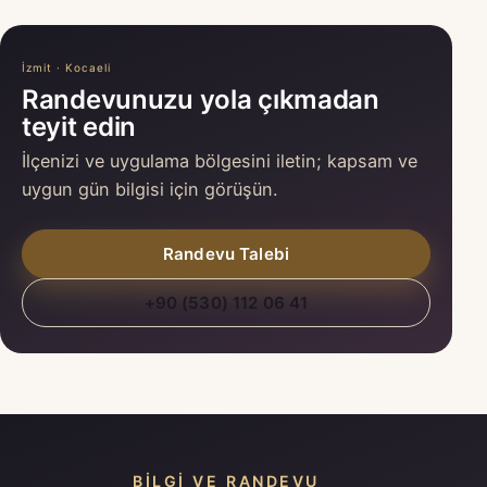
İzmit · Kocaeli
Randevunuzu yola çıkmadan
teyit edin
İlçenizi ve uygulama bölgesini iletin; kapsam ve
uygun gün bilgisi için görüşün.
Randevu Talebi
+90 (530) 112 06 41
BILGI VE RANDEVU