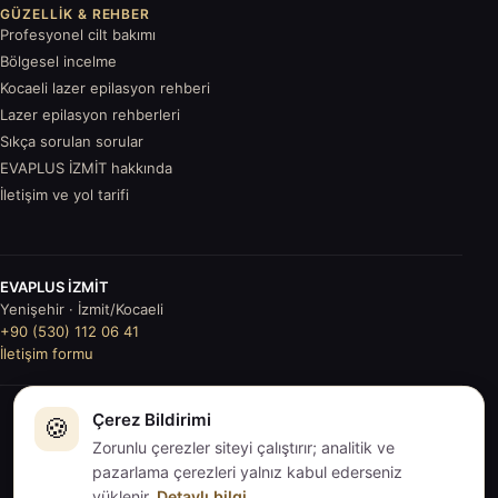
GÜZELLIK & REHBER
Profesyonel cilt bakımı
Bölgesel incelme
Kocaeli lazer epilasyon rehberi
Lazer epilasyon rehberleri
Sıkça sorulan sorular
EVAPLUS İZMİT hakkında
İletişim ve yol tarifi
EVAPLUS İZMİT
Yenişehir · İzmit/Kocaeli
+90 (530) 112 06 41
İletişim formu
Çerez Bildirimi
© 2026
🍪
EVAPLUS İZMİT
. Tüm hakları saklıdır.
İçerikler genel
Zorunlu çerezler siteyi çalıştırır; analitik ve
bilgilendirmedir; tıbbi tavsiye değildir.
pazarlama çerezleri yalnız kabul ederseniz
KVKK
·
Gizlilik
·
Çerezler
·
Sitemap
·
Çerez tercihleri
yüklenir.
Detaylı bilgi