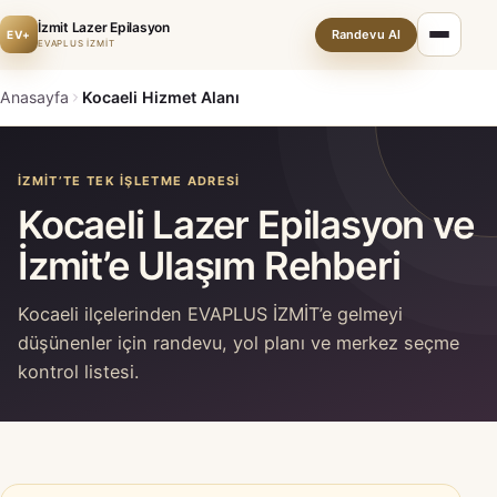
İzmit Lazer Epilasyon
Randevu Al
EV+
EVAPLUS İZMİT
Anasayfa
Kocaeli Hizmet Alanı
İZMIT’TE TEK IŞLETME ADRESI
Kocaeli Lazer Epilasyon ve
İzmit’e Ulaşım Rehberi
Kocaeli ilçelerinden EVAPLUS İZMİT’e gelmeyi
düşünenler için randevu, yol planı ve merkez seçme
kontrol listesi.