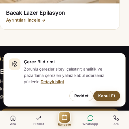
Bacak Lazer Epilasyon
Ayrıntıları incele →
İZMIT · KOCAELI
Çerez Bildirimi
🍪
Zorunlu çerezler siteyi çalıştırır; analitik ve
EVAPLUS İZMİT ile iletişime geçin
pazarlama çerezleri yalnız kabul ederseniz
Hizmeti inceleyin, sorularınızı hazırlayın; güncel
yüklenir.
Detaylı bilgi
kapsam ve fiyat için EVAPLUS İZMİT ile doğrudan
Reddet
Kabul Et
görüşün.
Randevu Talebi
Ana
Hizmet
WhatsApp
Ara
Randevu
WhatsApp ile Yaz