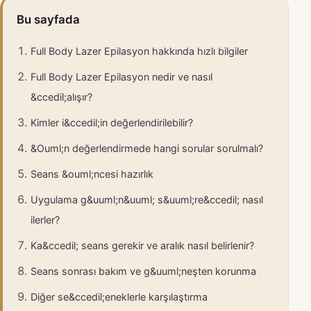
Bu sayfada
Full Body Lazer Epilasyon hakkında hızlı bilgiler
Full Body Lazer Epilasyon nedir ve nasıl
&ccedil;alışır?
Kimler i&ccedil;in değerlendirilebilir?
&Ouml;n değerlendirmede hangi sorular sorulmalı?
Seans &ouml;ncesi hazırlık
Uygulama g&uuml;n&uuml; s&uuml;re&ccedil; nasıl
ilerler?
Ka&ccedil; seans gerekir ve aralık nasıl belirlenir?
Seans sonrası bakım ve g&uuml;neşten korunma
Diğer se&ccedil;eneklerle karşılaştırma