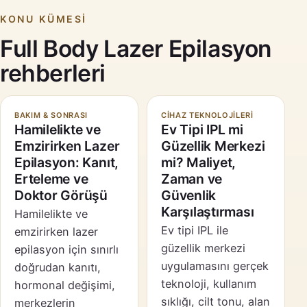
KONU KÜMESI
Full Body Lazer Epilasyon
rehberleri
BAKIM & SONRASI
CIHAZ TEKNOLOJILERI
Hamilelikte ve
Ev Tipi IPL mi
Emzirirken Lazer
Güzellik Merkezi
Epilasyon: Kanıt,
mi? Maliyet,
Erteleme ve
Zaman ve
Doktor Görüşü
Güvenlik
Karşılaştırması
Hamilelikte ve
Ev tipi IPL ile
emzirirken lazer
güzellik merkezi
epilasyon için sınırlı
uygulamasını gerçek
doğrudan kanıtı,
teknoloji, kullanım
hormonal değişimi,
sıklığı, cilt tonu, alan
merkezlerin