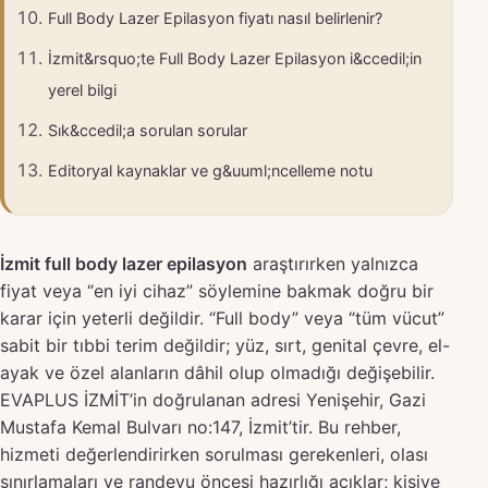
Full Body Lazer Epilasyon fiyatı nasıl belirlenir?
İzmit&rsquo;te Full Body Lazer Epilasyon i&ccedil;in
yerel bilgi
Sık&ccedil;a sorulan sorular
Editoryal kaynaklar ve g&uuml;ncelleme notu
İzmit full body lazer epilasyon
araştırırken yalnızca
fiyat veya “en iyi cihaz” söylemine bakmak doğru bir
karar için yeterli değildir. “Full body” veya “tüm vücut”
sabit bir tıbbi terim değildir; yüz, sırt, genital çevre, el-
ayak ve özel alanların dâhil olup olmadığı değişebilir.
EVAPLUS İZMİT’in doğrulanan adresi Yenişehir, Gazi
Mustafa Kemal Bulvarı no:147, İzmit’tir. Bu rehber,
hizmeti değerlendirirken sorulması gerekenleri, olası
sınırlamaları ve randevu öncesi hazırlığı açıklar; kişiye