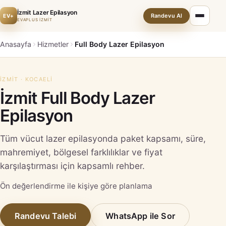
İzmit Lazer Epilasyon
Randevu Al
EV+
EVAPLUS İZMİT
Anasayfa
Hizmetler
Full Body Lazer Epilasyon
İZMIT · KOCAELI
İzmit Full Body Lazer
Epilasyon
Tüm vücut lazer epilasyonda paket kapsamı, süre,
mahremiyet, bölgesel farklılıklar ve fiyat
karşılaştırması için kapsamlı rehber.
Ön değerlendirme ile kişiye göre planlama
Randevu Talebi
WhatsApp ile Sor