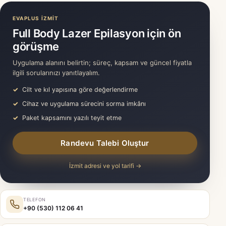
EVAPLUS İZMİT
Full Body Lazer Epilasyon için ön
görüşme
Uygulama alanını belirtin; süreç, kapsam ve güncel fiyatla
ilgili sorularınızı yanıtlayalım.
Cilt ve kıl yapısına göre değerlendirme
Cihaz ve uygulama sürecini sorma imkânı
Paket kapsamını yazılı teyit etme
Randevu Talebi Oluştur
İzmit adresi ve yol tarifi →
TELEFON
+90 (530) 112 06 41