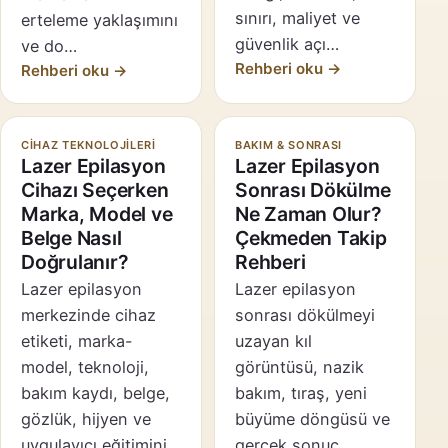
sınırı, maliyet ve
erteleme yaklaşımını
güvenlik açı…
ve do…
Rehberi oku →
Rehberi oku →
CIHAZ TEKNOLOJILERI
BAKIM & SONRASI
Lazer Epilasyon
Lazer Epilasyon
Cihazı Seçerken
Sonrası Dökülme
Marka, Model ve
Ne Zaman Olur?
Belge Nasıl
Çekmeden Takip
Doğrulanır?
Rehberi
Lazer epilasyon
Lazer epilasyon
merkezinde cihaz
sonrası dökülmeyi
etiketi, marka-
uzayan kıl
model, teknoloji,
görüntüsü, nazik
bakım kaydı, belge,
bakım, tıraş, yeni
gözlük, hijyen ve
büyüme döngüsü ve
uygulayıcı eğitimini
gerçek sonuç