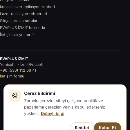
Kocaeli lazer epilasyon rehberi
Lazer epilasyon rehberleri
Sıkça sorulan sorular
EVAPLUS İZMİT hakkında
İletişim ve yol tarifi
EVAPLUS İZMİT
Yenişehir · İzmit/Kocaeli
+90 (530) 112 06 41
İletişim formu
Çerez Bildirimi
© 2026
🍪
EVAPLUS İZMİT
. Tüm hakları saklıdır.
İçerikler genel
Zorunlu çerezler siteyi çalıştırır; analitik ve
bilgilendirmedir; tıbbi tavsiye değildir.
pazarlama çerezleri yalnız kabul ederseniz
KVKK
·
Gizlilik
·
Çerezler
·
Sitemap
·
Çerez tercihleri
yüklenir.
Detaylı bilgi
Reddet
Kabul Et