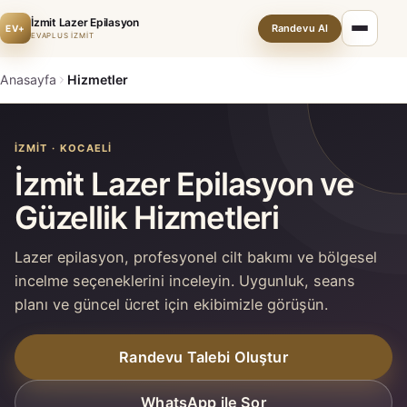
İzmit Lazer Epilasyon
Randevu Al
EV+
EVAPLUS İZMİT
Anasayfa
Hizmetler
İZMIT · KOCAELI
İzmit Lazer Epilasyon ve
Güzellik Hizmetleri
Lazer epilasyon, profesyonel cilt bakımı ve bölgesel
incelme seçeneklerini inceleyin. Uygunluk, seans
planı ve güncel ücret için ekibimizle görüşün.
Randevu Talebi Oluştur
WhatsApp ile Sor