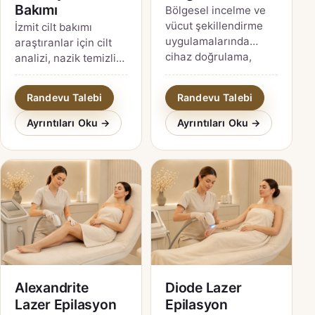
Bakımı
Bölgesel incelme ve
vücut şekillendirme
İzmit cilt bakımı
uygulamalarında
araştıranlar için cilt
cihaz doğrulama,
analizi, nazik temizlik,
gerçekçi beklenti,
nemlendirme, ürün
sınırlamalar ve
güvenliği ve ev
Randevu Talebi
Randevu Talebi
güvenlik soruları.
rutiniyle uyum
rehberi.
Ayrıntıları Oku →
Ayrıntıları Oku →
Alexandrite
Diode Lazer
Lazer Epilasyon
Epilasyon