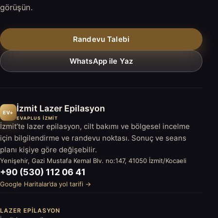
görüşün.
Randevu Talebi
WhatsApp ile Yaz
İzmit Lazer Epilasyon
EV+
EVAPLUS İZMİT
İzmit’te lazer epilasyon, cilt bakımı ve bölgesel incelme
için bilgilendirme ve randevu noktası. Sonuç ve seans
planı kişiye göre değişebilir.
Yenişehir, Gazi Mustafa Kemal Blv. no:147, 41050 İzmit/Kocaeli
+90 (530) 112 06 41
Google Haritalar’da yol tarifi →
LAZER EPILASYON