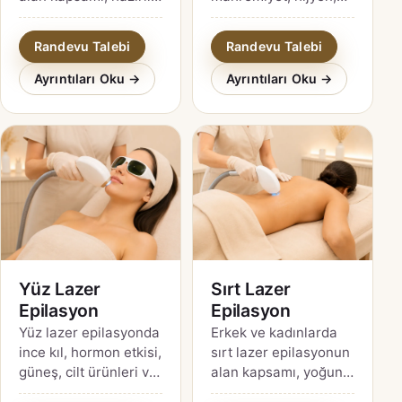
güneş etkisi, seans
kapsam, hazırlık ve
planı ve güncel fiyat
bakım hakkında
Randevu Talebi
Randevu Talebi
soruları.
ayrıntılı rehber.
Ayrıntıları Oku →
Ayrıntıları Oku →
Yüz Lazer
Sırt Lazer
Epilasyon
Epilasyon
Yüz lazer epilasyonda
Erkek ve kadınlarda
ince kıl, hormon etkisi,
sırt lazer epilasyonun
güneş, cilt ürünleri ve
alan kapsamı, yoğun
paradoksal kıl artışı
kıl yapısı, hazırlık ve