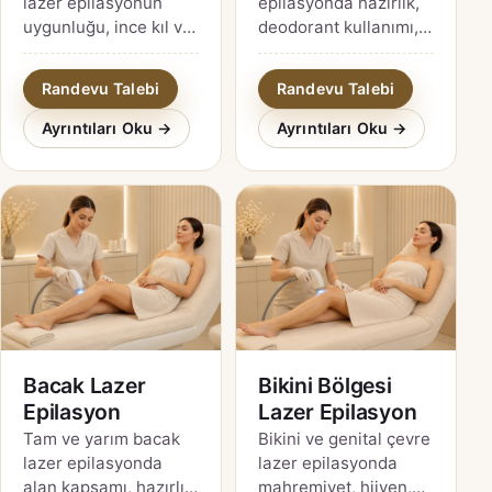
lazer epilasyonun
epilasyonda hazırlık,
uygunluğu, ince kıl ve
deodorant kullanımı,
hormonal etkiler,
hassasiyet, seans
bakım ve gerçekçi
planı ve fiyatı
Randevu Talebi
Randevu Talebi
beklentiler için İzmit
etkileyen unsurlar.
rehberi.
Ayrıntıları Oku →
Ayrıntıları Oku →
Bacak Lazer
Bikini Bölgesi
Epilasyon
Lazer Epilasyon
Tam ve yarım bacak
Bikini ve genital çevre
lazer epilasyonda
lazer epilasyonda
alan kapsamı, hazırlık,
mahremiyet, hijyen,