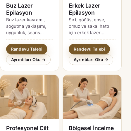
Buz Lazer
Erkek Lazer
Epilasyon
Epilasyon
Buz lazer kavramı,
Sırt, göğüs, ense,
soğutma yaklaşımı,
omuz ve sakal hattı
uygunluk, seans
için erkek lazer
süreci ve güncel
epilasyon planı;
cihazı doğrularken
mahremiyet, hazırlık
Randevu Talebi
Randevu Talebi
sorulacaklar için
ve beklenti rehberi.
kapsamlı İzmit
Ayrıntıları Oku →
Ayrıntıları Oku →
rehberi.
Profesyonel Cilt
Bölgesel İncelme