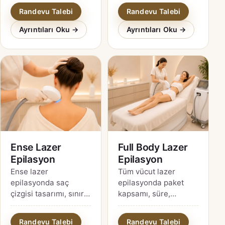
hakkında temkinli
ulaşılması zor bölge
Randevu Talebi
Randevu Talebi
karar rehberi.
bakımı için rehber.
Ayrıntıları Oku →
Ayrıntıları Oku →
Ense Lazer
Full Body Lazer
Epilasyon
Epilasyon
Ense lazer
Tüm vücut lazer
epilasyonda saç
epilasyonda paket
çizgisi tasarımı, sınır
kapsamı, süre,
belirleme, ince kıl ve
mahremiyet, bölgesel
kalıcı şekil değişikliği
farklılıklar ve fiyat
Randevu Talebi
Randevu Talebi