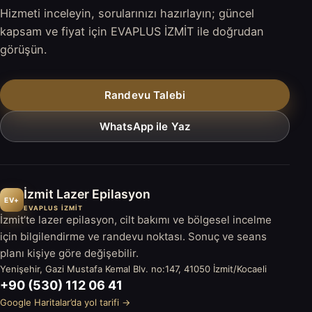
Hizmeti inceleyin, sorularınızı hazırlayın; güncel
kapsam ve fiyat için EVAPLUS İZMİT ile doğrudan
görüşün.
Randevu Talebi
WhatsApp ile Yaz
İzmit Lazer Epilasyon
EV+
EVAPLUS İZMİT
İzmit’te lazer epilasyon, cilt bakımı ve bölgesel incelme
için bilgilendirme ve randevu noktası. Sonuç ve seans
planı kişiye göre değişebilir.
Yenişehir, Gazi Mustafa Kemal Blv. no:147, 41050 İzmit/Kocaeli
+90 (530) 112 06 41
Google Haritalar’da yol tarifi →