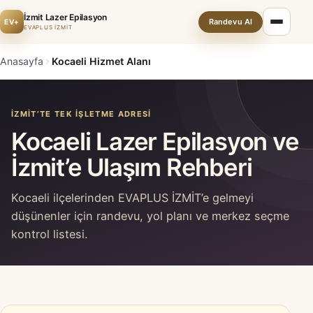
İzmit Lazer Epilasyon
Randevu Al
EV+
EVAPLUS İZMİT
Anasayfa
Kocaeli Hizmet Alanı
İZMIT’TE TEK IŞLETME ADRESI
Kocaeli Lazer Epilasyon ve
İzmit’e Ulaşım Rehberi
Kocaeli ilçelerinden EVAPLUS İZMİT’e gelmeyi
düşünenler için randevu, yol planı ve merkez seçme
kontrol listesi.