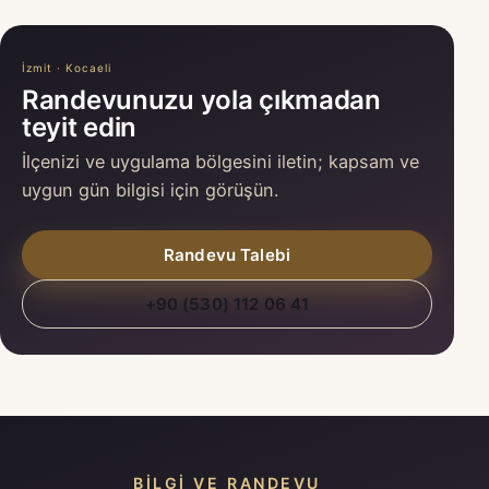
İzmit · Kocaeli
Randevunuzu yola çıkmadan
teyit edin
İlçenizi ve uygulama bölgesini iletin; kapsam ve
uygun gün bilgisi için görüşün.
Randevu Talebi
+90 (530) 112 06 41
BILGI VE RANDEVU