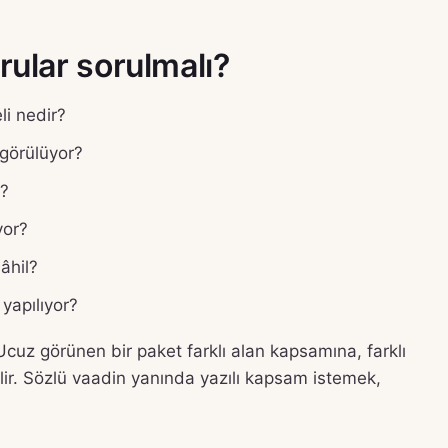
ular sorulmalı?
i nedir?
 görülüyor?
r?
yor?
âhil?
yapılıyor?
. Ucuz görünen bir paket farklı alan kapsamına, farklı
bilir. Sözlü vaadin yanında yazılı kapsam istemek,