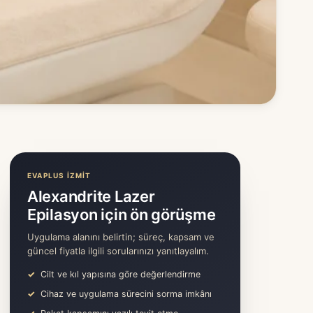
EVAPLUS İZMİT
Alexandrite Lazer
Epilasyon için ön görüşme
Uygulama alanını belirtin; süreç, kapsam ve
güncel fiyatla ilgili sorularınızı yanıtlayalım.
Cilt ve kıl yapısına göre değerlendirme
Cihaz ve uygulama sürecini sorma imkânı