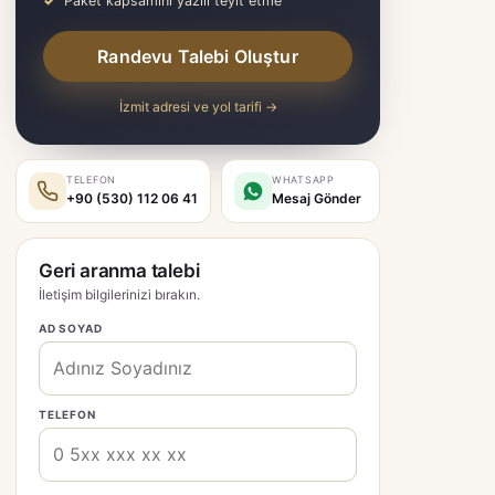
Paket kapsamını yazılı teyit etme
Randevu Talebi Oluştur
İzmit adresi ve yol tarifi →
TELEFON
WHATSAPP
+90 (530) 112 06 41
Mesaj Gönder
Geri aranma talebi
İletişim bilgilerinizi bırakın.
AD SOYAD
TELEFON