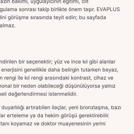
azın bakımı, uygulayıcının eğitimi, cilt
ygulama sonrası takip birlikte önem taşır. EVAPLUS
ini görüşme sırasında teyit edin; bu sayfada
 almaz.
dirilen bir seçenektir; yüz ve ince kıl gibi alanlar
r enerjisini genellikle daha belirgin tutarken beyaz,
 Ten rengi ile kıl rengi arasındaki kontrast, cihaz ve
ormonal bir neden olabileceği düşünülüyorsa yalnız
li değerlendirmesi istenmelidir.
 duyarlılığı artırabilen ilaçlar, yeni bronzlaşma, bazı
lar erteleme ya da hekim görüşü gerektirebilir.
zi tanı koyamaz ve doktor muayenesinin yerini