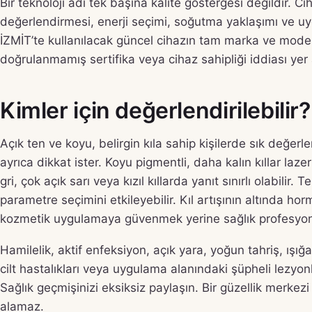
Bir teknoloji adı tek başına kalite göstergesi değildir. Cih
değerlendirmesi, enerji seçimi, soğutma yaklaşımı ve u
İZMİT’te kullanılacak güncel cihazın tam marka ve model
doğrulanmamış sertifika veya cihaz sahipliği iddiası yer
Kimler için değerlendirilebilir?
Açık ten ve koyu, belirgin kıla sahip kişilerde sık değerlen
ayrıca dikkat ister. Koyu pigmentli, daha kalın kıllar laze
gri, çok açık sarı veya kızıl kıllarda yanıt sınırlı olabilir.
parametre seçimini etkileyebilir. Kıl artışının altında h
kozmetik uygulamaya güvenmek yerine sağlık profesyone
Hamilelik, aktif enfeksiyon, açık yara, yoğun tahriş, ışığa
cilt hastalıkları veya uygulama alanındaki şüpheli lezyon
Sağlık geçmişinizi eksiksiz paylaşın. Bir güzellik merke
alamaz.