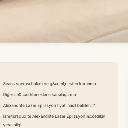
Seans sonrası bakım ve g&uuml;neşten korunma
Diğer se&ccedil;eneklerle karşılaştırma
Alexandrite Lazer Epilasyon fiyatı nasıl belirlenir?
İzmit&rsquo;te Alexandrite Lazer Epilasyon i&ccedil;in
yerel bilgi