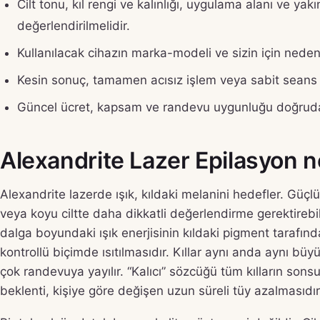
Cilt tonu, kıl rengi ve kalınlığı, uygulama alanı ve 
değerlendirilmelidir.
Kullanılacak cihazın marka-modeli ve sizin için neden
Kesin sonuç, tamamen acısız işlem veya sabit seans s
Güncel ücret, kapsam ve randevu uygunluğu doğrudan
Alexandrite Lazer Epilasyon ned
Alexandrite lazerde ışık, kıldaki melanini hedefler. Güçl
veya koyu ciltte daha dikkatli değerlendirme gerektireb
dalga boyundaki ışık enerjisinin kıldaki pigment tarafın
kontrollü biçimde ısıtılmasıdır. Kıllar aynı anda aynı bü
çok randevuya yayılır. “Kalıcı” sözcüğü tüm kılların so
beklenti, kişiye göre değişen uzun süreli tüy azalmasıdır