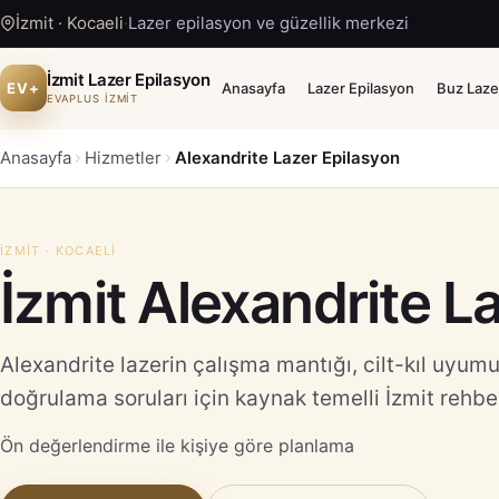
İzmit · Kocaeli
·
Lazer epilasyon ve güzellik merkezi
İzmit Lazer Epilasyon
EV+
Anasayfa
Lazer Epilasyon
Buz Laze
EVAPLUS İZMİT
Anasayfa
Hizmetler
Alexandrite Lazer Epilasyon
İZMIT · KOCAELI
İzmit Alexandrite L
Alexandrite lazerin çalışma mantığı, cilt-kıl uyumu,
doğrulama soruları için kaynak temelli İzmit rehber
Ön değerlendirme ile kişiye göre planlama