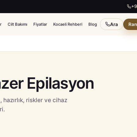
+9
Ara
Ran
r
Cilt Bakımı
Fiyatlar
Kocaeli Rehberi
Blog
azer Epilasyon
 hazırlık, riskler ve cihaz
i.