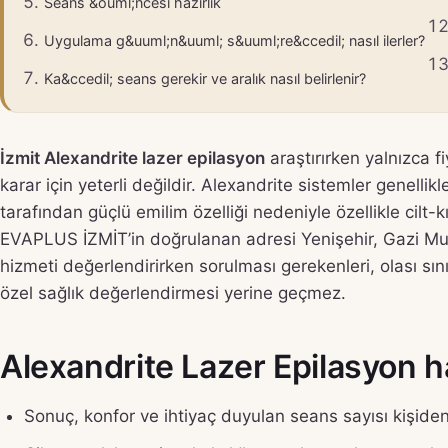
Seans &ouml;ncesi hazırlık
Uygulama g&uuml;n&uuml; s&uuml;re&ccedil; nasıl ilerler?
Ka&ccedil; seans gerekir ve aralık nasıl belirlenir?
İzmit Alexandrite lazer epilasyon
araştırırken yalnızca f
karar için yeterli değildir. Alexandrite sistemler genelli
tarafından güçlü emilim özelliği nedeniyle özellikle cilt-kıl
EVAPLUS İZMİT’in doğrulanan adresi Yenişehir, Gazi Must
hizmeti değerlendirirken sorulması gerekenleri, olası sını
özel sağlık değerlendirmesi yerine geçmez.
Alexandrite Lazer Epilasyon ha
Sonuç, konfor ve ihtiyaç duyulan seans sayısı kişiden 