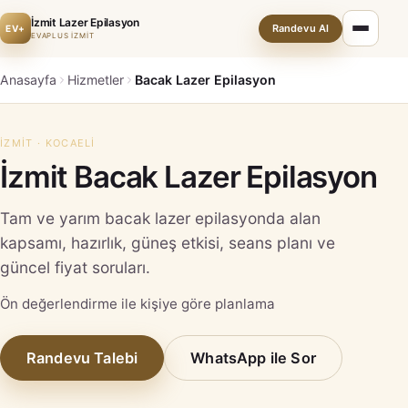
İzmit Lazer Epilasyon
Randevu Al
EV+
EVAPLUS İZMİT
Anasayfa
Hizmetler
Bacak Lazer Epilasyon
İZMIT · KOCAELI
İzmit Bacak Lazer Epilasyon
Tam ve yarım bacak lazer epilasyonda alan
kapsamı, hazırlık, güneş etkisi, seans planı ve
güncel fiyat soruları.
Ön değerlendirme ile kişiye göre planlama
Randevu Talebi
WhatsApp ile Sor