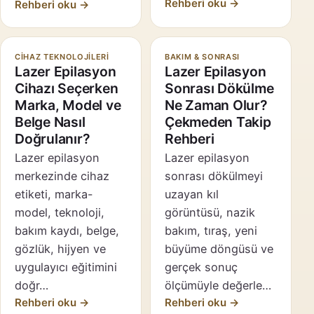
Rehberi oku →
Rehberi oku →
CIHAZ TEKNOLOJILERI
BAKIM & SONRASI
Lazer Epilasyon
Lazer Epilasyon
Cihazı Seçerken
Sonrası Dökülme
Marka, Model ve
Ne Zaman Olur?
Belge Nasıl
Çekmeden Takip
Doğrulanır?
Rehberi
Lazer epilasyon
Lazer epilasyon
merkezinde cihaz
sonrası dökülmeyi
etiketi, marka-
uzayan kıl
model, teknoloji,
görüntüsü, nazik
bakım kaydı, belge,
bakım, tıraş, yeni
gözlük, hijyen ve
büyüme döngüsü ve
uygulayıcı eğitimini
gerçek sonuç
doğr…
ölçümüyle değerle…
Rehberi oku →
Rehberi oku →