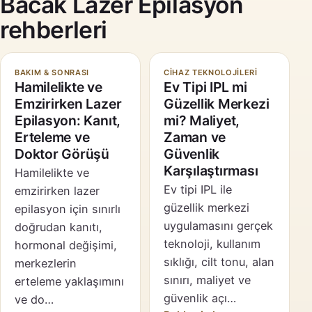
Bacak Lazer Epilasyon
rehberleri
BAKIM & SONRASI
CIHAZ TEKNOLOJILERI
Hamilelikte ve
Ev Tipi IPL mi
Emzirirken Lazer
Güzellik Merkezi
Epilasyon: Kanıt,
mi? Maliyet,
Erteleme ve
Zaman ve
Doktor Görüşü
Güvenlik
Karşılaştırması
Hamilelikte ve
Ev tipi IPL ile
emzirirken lazer
güzellik merkezi
epilasyon için sınırlı
uygulamasını gerçek
doğrudan kanıtı,
teknoloji, kullanım
hormonal değişimi,
sıklığı, cilt tonu, alan
merkezlerin
sınırı, maliyet ve
erteleme yaklaşımını
güvenlik açı…
ve do…