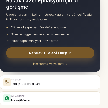
Bacak Lazer Epilasyon için ön
görüşme
Uygulama alanını belirtin; süreç, kapsam ve güncel fiyatla
ilgili sorularınızı yanıtlayalım.
Cilt ve kıl yapısına göre değerlendirme
Cihaz ve uygulama sürecini sorma imkânı
Paket kapsamını yazılı teyit etme
Randevu Talebi Oluştur
İzmit adresi ve yol tarifi →
TELEFON
+90 (530) 112 06 41
WHATSAPP
Mesaj Gönder