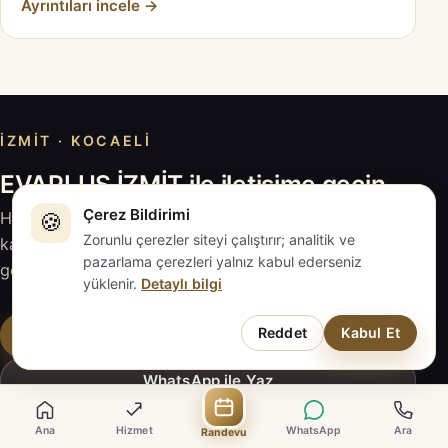
Ayrıntıları incele →
İZMIT · KOCAELI
EVAPLUS İZMİT ile iletişime geçin
Çerez Bildirimi
🍪
Hizmeti inceleyin, sorularınızı hazırlayın; güncel
Zorunlu çerezler siteyi çalıştırır; analitik ve
kapsam ve fiyat için EVAPLUS İZMİT ile doğrudan
pazarlama çerezleri yalnız kabul ederseniz
görüşün.
yüklenir.
Detaylı bilgi
Reddet
Kabul Et
Randevu Talebi
WhatsApp ile Yaz
Ana
Hizmet
WhatsApp
Ara
Randevu