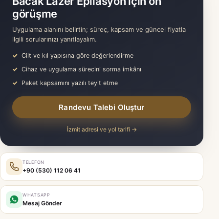
Bacak Lazer Epilasyon için ön
görüşme
Uygulama alanını belirtin; süreç, kapsam ve güncel fiyatla
ilgili sorularınızı yanıtlayalım.
Cilt ve kıl yapısına göre değerlendirme
Cihaz ve uygulama sürecini sorma imkânı
Paket kapsamını yazılı teyit etme
Randevu Talebi Oluştur
İzmit adresi ve yol tarifi →
TELEFON
+90 (530) 112 06 41
WHATSAPP
Mesaj Gönder