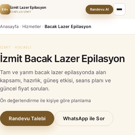
İzmit Lazer Epilasyon
Randevu Al
EV+
EVAPLUS İZMİT
Anasayfa
Hizmetler
Bacak Lazer Epilasyon
İZMIT · KOCAELI
İzmit Bacak Lazer Epilasyon
Tam ve yarım bacak lazer epilasyonda alan
kapsamı, hazırlık, güneş etkisi, seans planı ve
güncel fiyat soruları.
Ön değerlendirme ile kişiye göre planlama
Randevu Talebi
WhatsApp ile Sor