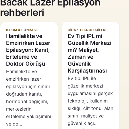
Bacak Lazer Epilasyon
rehberleri
BAKIM & SONRASI
CIHAZ TEKNOLOJILERI
Hamilelikte ve
Ev Tipi IPL mi
Emzirirken Lazer
Güzellik Merkezi
Epilasyon: Kanıt,
mi? Maliyet,
Erteleme ve
Zaman ve
Doktor Görüşü
Güvenlik
Karşılaştırması
Hamilelikte ve
Ev tipi IPL ile
emzirirken lazer
güzellik merkezi
epilasyon için sınırlı
uygulamasını gerçek
doğrudan kanıtı,
teknoloji, kullanım
hormonal değişimi,
sıklığı, cilt tonu, alan
merkezlerin
sınırı, maliyet ve
erteleme yaklaşımını
güvenlik açı…
ve do…