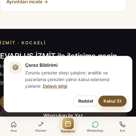
Ayrıntıları incele →
İZMIT · KOCAELI
EVAPLUS İZMİT ile iletişime geçin
Çerez Bildirimi
🍪
Hizmeti inceleyin, sorularınızı hazırlayın; güncel
Zorunlu çerezler siteyi çalıştırır; analitik ve
kapsam ve fiyat için EVAPLUS İZMİT ile doğrudan
pazarlama çerezleri yalnız kabul ederseniz
görüşün.
yüklenir.
Detaylı bilgi
Reddet
Kabul Et
Randevu Talebi
WhatsApp ile Yaz
Ana
Hizmet
WhatsApp
Ara
Randevu