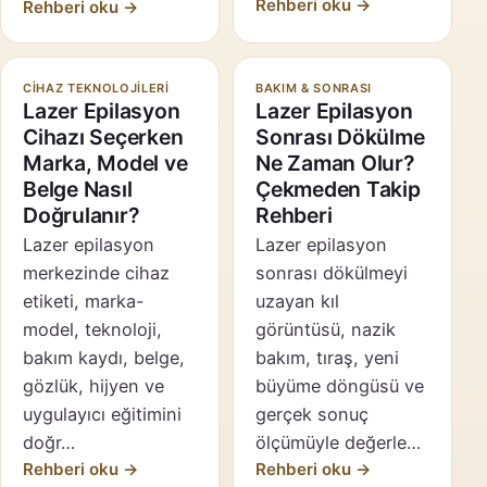
Rehberi oku →
Rehberi oku →
CIHAZ TEKNOLOJILERI
BAKIM & SONRASI
Lazer Epilasyon
Lazer Epilasyon
Cihazı Seçerken
Sonrası Dökülme
Marka, Model ve
Ne Zaman Olur?
Belge Nasıl
Çekmeden Takip
Doğrulanır?
Rehberi
Lazer epilasyon
Lazer epilasyon
merkezinde cihaz
sonrası dökülmeyi
etiketi, marka-
uzayan kıl
model, teknoloji,
görüntüsü, nazik
bakım kaydı, belge,
bakım, tıraş, yeni
gözlük, hijyen ve
büyüme döngüsü ve
uygulayıcı eğitimini
gerçek sonuç
doğr…
ölçümüyle değerle…
Rehberi oku →
Rehberi oku →