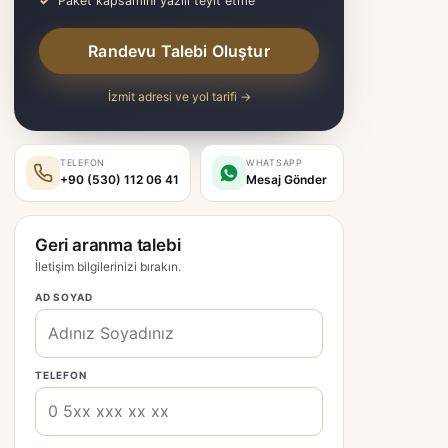
Paket kapsamını yazılı teyit etme
Randevu Talebi Oluştur
İzmit adresi ve yol tarifi →
TELEFON
WHATSAPP
+90 (530) 112 06 41
Mesaj Gönder
Geri aranma talebi
İletişim bilgilerinizi bırakın.
AD SOYAD
TELEFON