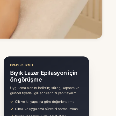
EVAPLUS İZMİT
Bıyık Lazer Epilasyon için
ön görüşme
Uygulama alanını belirtin; süreç, kapsam ve
güncel fiyatla ilgili sorularınızı yanıtlayalım.
Cilt ve kıl yapısına göre değerlendirme
Cihaz ve uygulama sürecini sorma imkânı