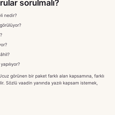
ular sorulmalı?
i nedir?
 görülüyor?
r?
yor?
âhil?
yapılıyor?
. Ucuz görünen bir paket farklı alan kapsamına, farklı
bilir. Sözlü vaadin yanında yazılı kapsam istemek,