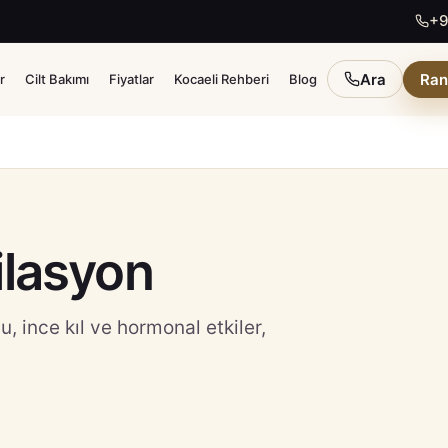
+9
Ara
Ran
r
Cilt Bakımı
Fiyatlar
Kocaeli Rehberi
Blog
ilasyon
 ince kıl ve hormonal etkiler,