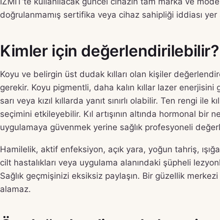
İZMİT’te kullanılacak güncel cihazın tam marka ve model
doğrulanmamış sertifika veya cihaz sahipliği iddiası yer
Kimler için değerlendirilebilir?
Koyu ve belirgin üst dudak kılları olan kişiler değerlendi
gerekir. Koyu pigmentli, daha kalın kıllar lazer enerjisini
sarı veya kızıl kıllarda yanıt sınırlı olabilir. Ten rengi il
seçimini etkileyebilir. Kıl artışının altında hormonal bi
uygulamaya güvenmek yerine sağlık profesyoneli değerle
Hamilelik, aktif enfeksiyon, açık yara, yoğun tahriş, ışığa
cilt hastalıkları veya uygulama alanındaki şüpheli lezyon
Sağlık geçmişinizi eksiksiz paylaşın. Bir güzellik merke
alamaz.