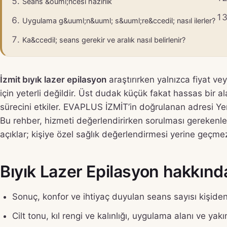
Seans &ouml;ncesi hazırlık
Uygulama g&uuml;n&uuml; s&uuml;re&ccedil; nasıl ilerler?
Ka&ccedil; seans gerekir ve aralık nasıl belirlenir?
İzmit bıyık lazer epilasyon
araştırırken yalnızca fiyat ve
için yeterli değildir. Üst dudak küçük fakat hassas bir al
sürecini etkiler. EVAPLUS İZMİT’in doğrulanan adresi Yeni
Bu rehber, hizmeti değerlendirirken sorulması gerekenleri
açıklar; kişiye özel sağlık değerlendirmesi yerine geçme
Bıyık Lazer Epilasyon hakkında 
Sonuç, konfor ve ihtiyaç duyulan seans sayısı kişiden 
Cilt tonu, kıl rengi ve kalınlığı, uygulama alanı ve 