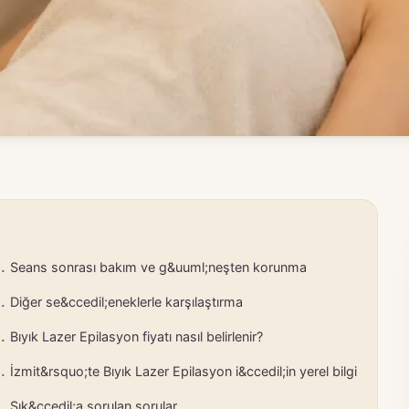
Seans sonrası bakım ve g&uuml;neşten korunma
Diğer se&ccedil;eneklerle karşılaştırma
Bıyık Lazer Epilasyon fiyatı nasıl belirlenir?
İzmit&rsquo;te Bıyık Lazer Epilasyon i&ccedil;in yerel bilgi
Sık&ccedil;a sorulan sorular