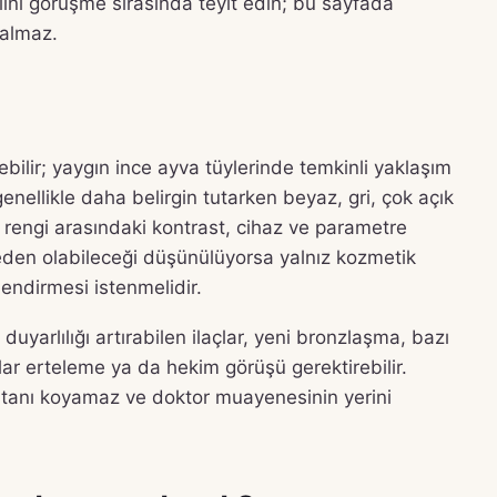
ini görüşme sırasında teyit edin; bu sayfada
 almaz.
rebilir; yaygın ince ayva tüylerinde temkinli yaklaşım
 genellikle daha belirgin tutarken beyaz, gri, çok açık
e kıl rengi arasındaki kontrast, cihaz ve parametre
r neden olabileceği düşünülüyorsa yalnız kozmetik
ndirmesi istenmelidir.
 duyarlılığı artırabilen ilaçlar, yeni bronzlaşma, bazı
lar erteleme ya da hekim görüşü gerektirebilir.
zi tanı koyamaz ve doktor muayenesinin yerini