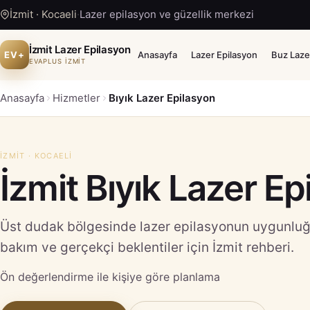
İzmit · Kocaeli
·
Lazer epilasyon ve güzellik merkezi
İzmit Lazer Epilasyon
EV+
Anasayfa
Lazer Epilasyon
Buz Laze
EVAPLUS İZMİT
Anasayfa
Hizmetler
Bıyık Lazer Epilasyon
İZMIT · KOCAELI
İzmit Bıyık Lazer Ep
Üst dudak bölgesinde lazer epilasyonun uygunluğu,
bakım ve gerçekçi beklentiler için İzmit rehberi.
Ön değerlendirme ile kişiye göre planlama