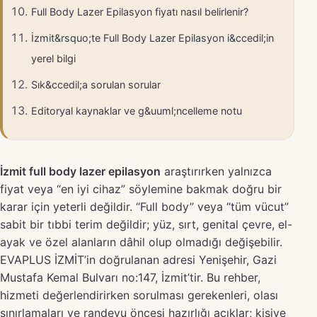
Full Body Lazer Epilasyon fiyatı nasıl belirlenir?
İzmit&rsquo;te Full Body Lazer Epilasyon i&ccedil;in
yerel bilgi
Sık&ccedil;a sorulan sorular
Editoryal kaynaklar ve g&uuml;ncelleme notu
İzmit full body lazer epilasyon
araştırırken yalnızca
fiyat veya “en iyi cihaz” söylemine bakmak doğru bir
karar için yeterli değildir. “Full body” veya “tüm vücut”
sabit bir tıbbi terim değildir; yüz, sırt, genital çevre, el-
ayak ve özel alanların dâhil olup olmadığı değişebilir.
EVAPLUS İZMİT’in doğrulanan adresi Yenişehir, Gazi
Mustafa Kemal Bulvarı no:147, İzmit’tir. Bu rehber,
hizmeti değerlendirirken sorulması gerekenleri, olası
sınırlamaları ve randevu öncesi hazırlığı açıklar; kişiye