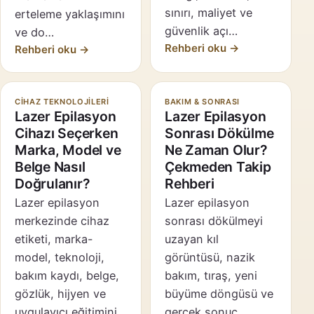
sınırı, maliyet ve
erteleme yaklaşımını
güvenlik açı…
ve do…
Rehberi oku →
Rehberi oku →
CIHAZ TEKNOLOJILERI
BAKIM & SONRASI
Lazer Epilasyon
Lazer Epilasyon
Cihazı Seçerken
Sonrası Dökülme
Marka, Model ve
Ne Zaman Olur?
Belge Nasıl
Çekmeden Takip
Doğrulanır?
Rehberi
Lazer epilasyon
Lazer epilasyon
merkezinde cihaz
sonrası dökülmeyi
etiketi, marka-
uzayan kıl
model, teknoloji,
görüntüsü, nazik
bakım kaydı, belge,
bakım, tıraş, yeni
gözlük, hijyen ve
büyüme döngüsü ve
uygulayıcı eğitimini
gerçek sonuç