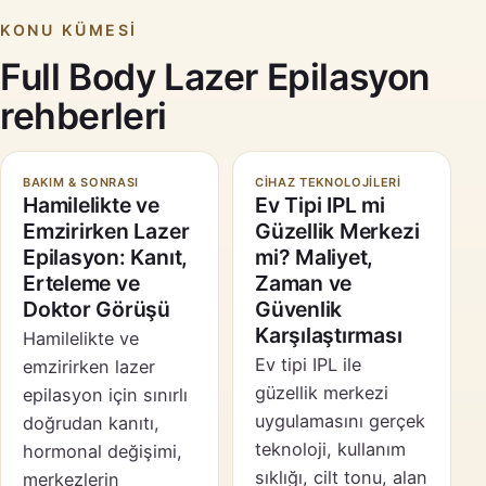
KONU KÜMESI
Full Body Lazer Epilasyon
rehberleri
BAKIM & SONRASI
CIHAZ TEKNOLOJILERI
Hamilelikte ve
Ev Tipi IPL mi
Emzirirken Lazer
Güzellik Merkezi
Epilasyon: Kanıt,
mi? Maliyet,
Erteleme ve
Zaman ve
Doktor Görüşü
Güvenlik
Karşılaştırması
Hamilelikte ve
Ev tipi IPL ile
emzirirken lazer
güzellik merkezi
epilasyon için sınırlı
uygulamasını gerçek
doğrudan kanıtı,
teknoloji, kullanım
hormonal değişimi,
sıklığı, cilt tonu, alan
merkezlerin