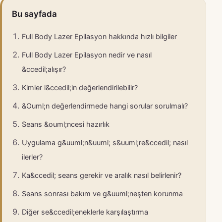
Bu sayfada
Full Body Lazer Epilasyon hakkında hızlı bilgiler
Full Body Lazer Epilasyon nedir ve nasıl
&ccedil;alışır?
Kimler i&ccedil;in değerlendirilebilir?
&Ouml;n değerlendirmede hangi sorular sorulmalı?
Seans &ouml;ncesi hazırlık
Uygulama g&uuml;n&uuml; s&uuml;re&ccedil; nasıl
ilerler?
Ka&ccedil; seans gerekir ve aralık nasıl belirlenir?
Seans sonrası bakım ve g&uuml;neşten korunma
Diğer se&ccedil;eneklerle karşılaştırma