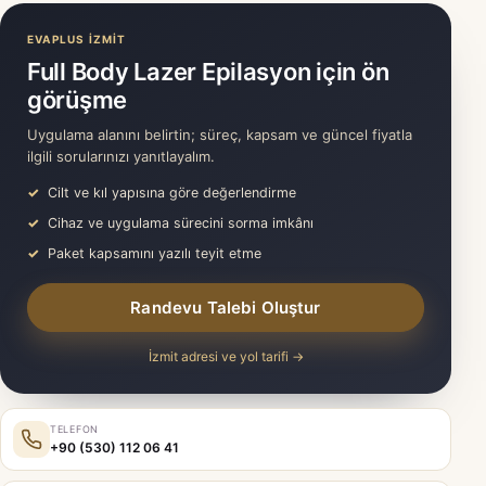
EVAPLUS İZMİT
Full Body Lazer Epilasyon için ön
görüşme
Uygulama alanını belirtin; süreç, kapsam ve güncel fiyatla
ilgili sorularınızı yanıtlayalım.
Cilt ve kıl yapısına göre değerlendirme
Cihaz ve uygulama sürecini sorma imkânı
Paket kapsamını yazılı teyit etme
Randevu Talebi Oluştur
İzmit adresi ve yol tarifi →
TELEFON
+90 (530) 112 06 41