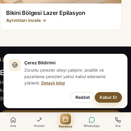
Bikini Bölgesi Lazer Epilasyon
Ayrıntıları incele →
İZMIT · KOCAELI
Çerez Bildirimi
🍪
Zorunlu çerezler siteyi çalıştırır; analitik ve
EVAPLUS İZMİT ile iletişime geçin
pazarlama çerezleri yalnız kabul ederseniz
Hizmeti inceleyin, sorularınızı hazırlayın; güncel
yüklenir.
Detaylı bilgi
kapsam ve fiyat için EVAPLUS İZMİT ile doğrudan
Reddet
Kabul Et
görüşün.
Randevu Talebi
Ana
Hizmet
WhatsApp
Ara
Randevu
WhatsApp ile Yaz