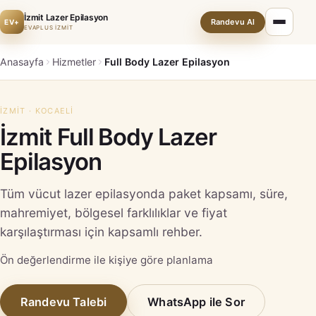
İzmit Lazer Epilasyon
Randevu Al
EV+
EVAPLUS İZMİT
Anasayfa
Hizmetler
Full Body Lazer Epilasyon
İZMIT · KOCAELI
İzmit Full Body Lazer
Epilasyon
Tüm vücut lazer epilasyonda paket kapsamı, süre,
mahremiyet, bölgesel farklılıklar ve fiyat
karşılaştırması için kapsamlı rehber.
Ön değerlendirme ile kişiye göre planlama
Randevu Talebi
WhatsApp ile Sor