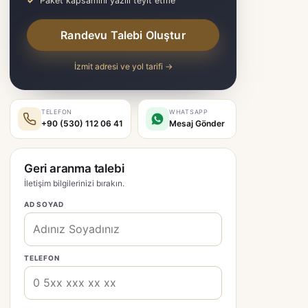
Paket kapsamını yazılı teyit etme
Randevu Talebi Oluştur
İzmit adresi ve yol tarifi →
TELEFON
WHATSAPP
+90 (530) 112 06 41
Mesaj Gönder
Geri aranma talebi
İletişim bilgilerinizi bırakın.
AD SOYAD
TELEFON