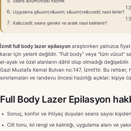
Seans &ouml;ncesi hazırlık
Uygulama g&uuml;n&uuml; s&uuml;re&ccedil; nasıl ilerler?
Ka&ccedil; seans gerekir ve aralık nasıl belirlenir?
İzmit full body lazer epilasyon
araştırırken yalnızca fiya
karar için yeterli değildir. “Full body” veya “tüm vücut” sab
el-ayak ve özel alanların dâhil olup olmadığı değişebili
Gazi Mustafa Kemal Bulvarı no:147, İzmit’tir. Bu rehber, 
sınırlamaları ve randevu öncesi hazırlığı açıklar; kişiye
Full Body Lazer Epilasyon hakkı
Sonuç, konfor ve ihtiyaç duyulan seans sayısı kişiden 
Cilt tonu, kıl rengi ve kalınlığı, uygulama alanı ve 