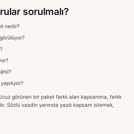
ular sorulmalı?
i nedir?
 görülüyor?
r?
yor?
âhil?
yapılıyor?
. Ucuz görünen bir paket farklı alan kapsamına, farklı
bilir. Sözlü vaadin yanında yazılı kapsam istemek,