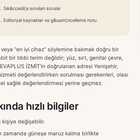
Sık&ccedil;a sorulan sorular
Editoryal kaynaklar ve g&uuml;ncelleme notu
t veya “en iyi cihaz” söylemine bakmak doğru bir
it bir tıbbi terim değildir; yüz, sırt, genital çevre,
r. EVAPLUS İZMİT’in doğrulanan adresi Yenişehir,
hizmeti değerlendirirken sorulması gerekenleri, olası
 özel sağlık değerlendirmesi yerine geçmez.
nda hızlı bilgiler
kişiye değişebilir.
yakın zamanda güneşe maruz kalma birlikte