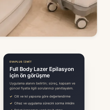
EVAPLUS İZMİT
Full Body Lazer Epilasyon
için ön görüşme
Uygulama alanını belirtin; süreç, kapsam ve
güncel fiyatla ilgili sorularınızı yanıtlayalım.
Cilt ve kıl yapısına göre değerlendirme
Cihaz ve uygulama sürecini sorma imkânı