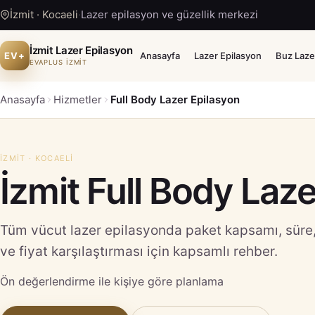
İzmit · Kocaeli
·
Lazer epilasyon ve güzellik merkezi
İzmit Lazer Epilasyon
EV+
Anasayfa
Lazer Epilasyon
Buz Laze
EVAPLUS İZMİT
Anasayfa
Hizmetler
Full Body Lazer Epilasyon
İZMIT · KOCAELI
İzmit Full Body Laz
Tüm vücut lazer epilasyonda paket kapsamı, süre, 
ve fiyat karşılaştırması için kapsamlı rehber.
Ön değerlendirme ile kişiye göre planlama