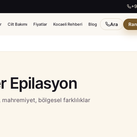
+9
Ara
Ran
r
Cilt Bakımı
Fiyatlar
Kocaeli Rehberi
Blog
er Epilasyon
mahremiyet, bölgesel farklılıklar