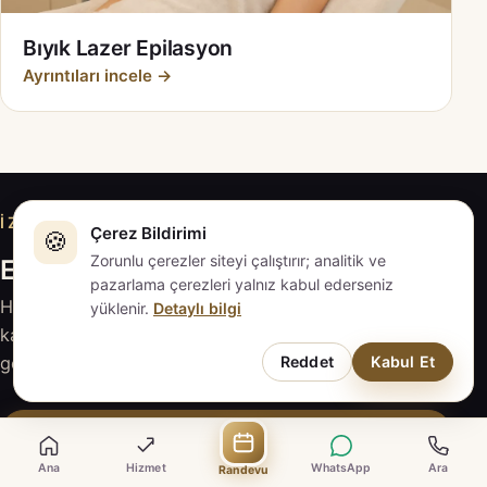
Bıyık Lazer Epilasyon
Ayrıntıları incele →
İZMIT · KOCAELI
Çerez Bildirimi
🍪
Zorunlu çerezler siteyi çalıştırır; analitik ve
EVAPLUS İZMİT ile iletişime geçin
pazarlama çerezleri yalnız kabul ederseniz
Hizmeti inceleyin, sorularınızı hazırlayın; güncel
yüklenir.
Detaylı bilgi
kapsam ve fiyat için EVAPLUS İZMİT ile doğrudan
Reddet
Kabul Et
görüşün.
Randevu Talebi
Ana
Hizmet
WhatsApp
Ara
Randevu
WhatsApp ile Yaz