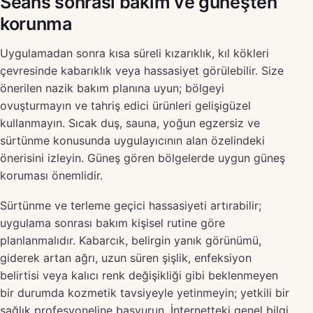
Seans sonrası bakım ve güneşten
korunma
Uygulamadan sonra kısa süreli kızarıklık, kıl kökleri
çevresinde kabarıklık veya hassasiyet görülebilir. Size
önerilen nazik bakım planına uyun; bölgeyi
ovuşturmayın ve tahriş edici ürünleri gelişigüzel
kullanmayın. Sıcak duş, sauna, yoğun egzersiz ve
sürtünme konusunda uygulayıcının alan özelindeki
önerisini izleyin. Güneş gören bölgelerde uygun güneş
koruması önemlidir.
Sürtünme ve terleme geçici hassasiyeti artırabilir;
uygulama sonrası bakım kişisel rutine göre
planlanmalıdır. Kabarcık, belirgin yanık görünümü,
giderek artan ağrı, uzun süren şişlik, enfeksiyon
belirtisi veya kalıcı renk değişikliği gibi beklenmeyen
bir durumda kozmetik tavsiyeyle yetinmeyin; yetkili bir
sağlık profesyoneline başvurun. İnternetteki genel bilgi