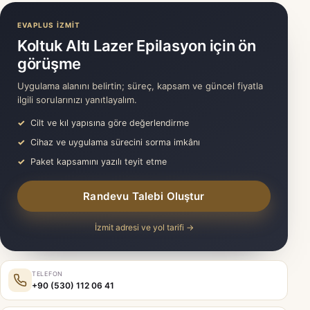
EVAPLUS İZMİT
Koltuk Altı Lazer Epilasyon için ön
görüşme
Uygulama alanını belirtin; süreç, kapsam ve güncel fiyatla
ilgili sorularınızı yanıtlayalım.
Cilt ve kıl yapısına göre değerlendirme
Cihaz ve uygulama sürecini sorma imkânı
Paket kapsamını yazılı teyit etme
Randevu Talebi Oluştur
İzmit adresi ve yol tarifi →
TELEFON
+90 (530) 112 06 41