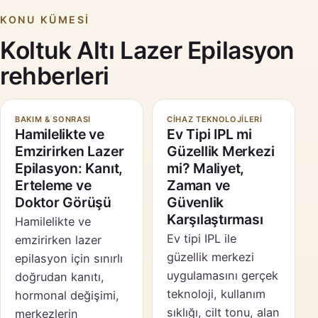
KONU KÜMESI
Koltuk Altı Lazer Epilasyon
rehberleri
BAKIM & SONRASI
CIHAZ TEKNOLOJILERI
Hamilelikte ve
Ev Tipi IPL mi
Emzirirken Lazer
Güzellik Merkezi
Epilasyon: Kanıt,
mi? Maliyet,
Erteleme ve
Zaman ve
Doktor Görüşü
Güvenlik
Karşılaştırması
Hamilelikte ve
Ev tipi IPL ile
emzirirken lazer
güzellik merkezi
epilasyon için sınırlı
uygulamasını gerçek
doğrudan kanıtı,
teknoloji, kullanım
hormonal değişimi,
sıklığı, cilt tonu, alan
merkezlerin