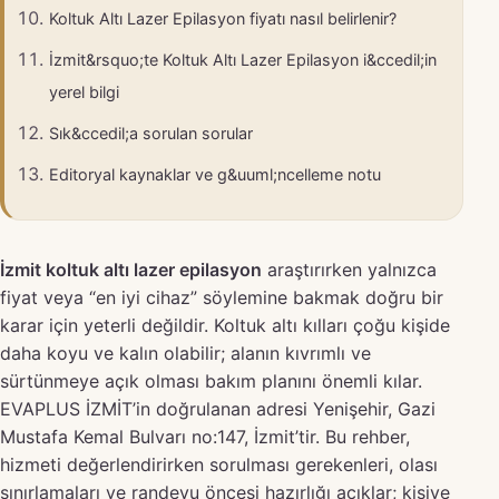
Koltuk Altı Lazer Epilasyon fiyatı nasıl belirlenir?
İzmit&rsquo;te Koltuk Altı Lazer Epilasyon i&ccedil;in
yerel bilgi
Sık&ccedil;a sorulan sorular
Editoryal kaynaklar ve g&uuml;ncelleme notu
İzmit koltuk altı lazer epilasyon
araştırırken yalnızca
fiyat veya “en iyi cihaz” söylemine bakmak doğru bir
karar için yeterli değildir. Koltuk altı kılları çoğu kişide
daha koyu ve kalın olabilir; alanın kıvrımlı ve
sürtünmeye açık olması bakım planını önemli kılar.
EVAPLUS İZMİT’in doğrulanan adresi Yenişehir, Gazi
Mustafa Kemal Bulvarı no:147, İzmit’tir. Bu rehber,
hizmeti değerlendirirken sorulması gerekenleri, olası
sınırlamaları ve randevu öncesi hazırlığı açıklar; kişiye