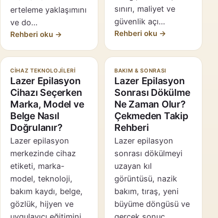
sınırı, maliyet ve
erteleme yaklaşımını
güvenlik açı…
ve do…
Rehberi oku →
Rehberi oku →
CIHAZ TEKNOLOJILERI
BAKIM & SONRASI
Lazer Epilasyon
Lazer Epilasyon
Cihazı Seçerken
Sonrası Dökülme
Marka, Model ve
Ne Zaman Olur?
Belge Nasıl
Çekmeden Takip
Doğrulanır?
Rehberi
Lazer epilasyon
Lazer epilasyon
merkezinde cihaz
sonrası dökülmeyi
etiketi, marka-
uzayan kıl
model, teknoloji,
görüntüsü, nazik
bakım kaydı, belge,
bakım, tıraş, yeni
gözlük, hijyen ve
büyüme döngüsü ve
uygulayıcı eğitimini
gerçek sonuç