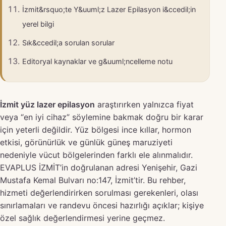
İzmit&rsquo;te Y&uuml;z Lazer Epilasyon i&ccedil;in
yerel bilgi
Sık&ccedil;a sorulan sorular
Editoryal kaynaklar ve g&uuml;ncelleme notu
İzmit yüz lazer epilasyon
araştırırken yalnızca fiyat
veya “en iyi cihaz” söylemine bakmak doğru bir karar
için yeterli değildir. Yüz bölgesi ince kıllar, hormon
etkisi, görünürlük ve günlük güneş maruziyeti
nedeniyle vücut bölgelerinden farklı ele alınmalıdır.
EVAPLUS İZMİT’in doğrulanan adresi Yenişehir, Gazi
Mustafa Kemal Bulvarı no:147, İzmit’tir. Bu rehber,
hizmeti değerlendirirken sorulması gerekenleri, olası
sınırlamaları ve randevu öncesi hazırlığı açıklar; kişiye
özel sağlık değerlendirmesi yerine geçmez.