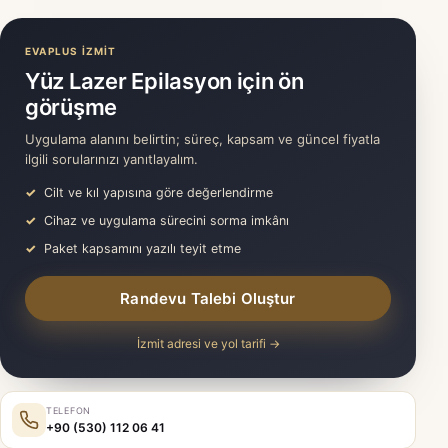
EVAPLUS İZMİT
Yüz Lazer Epilasyon için ön
görüşme
Uygulama alanını belirtin; süreç, kapsam ve güncel fiyatla
ilgili sorularınızı yanıtlayalım.
Cilt ve kıl yapısına göre değerlendirme
Cihaz ve uygulama sürecini sorma imkânı
Paket kapsamını yazılı teyit etme
Randevu Talebi Oluştur
İzmit adresi ve yol tarifi →
TELEFON
+90 (530) 112 06 41