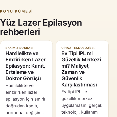
KONU KÜMESI
Yüz Lazer Epilasyon
rehberleri
BAKIM & SONRASI
CIHAZ TEKNOLOJILERI
Hamilelikte ve
Ev Tipi IPL mi
Emzirirken Lazer
Güzellik Merkezi
Epilasyon: Kanıt,
mi? Maliyet,
Erteleme ve
Zaman ve
Doktor Görüşü
Güvenlik
Karşılaştırması
Hamilelikte ve
Ev tipi IPL ile
emzirirken lazer
güzellik merkezi
epilasyon için sınırlı
uygulamasını gerçek
doğrudan kanıtı,
teknoloji, kullanım
hormonal değişimi,