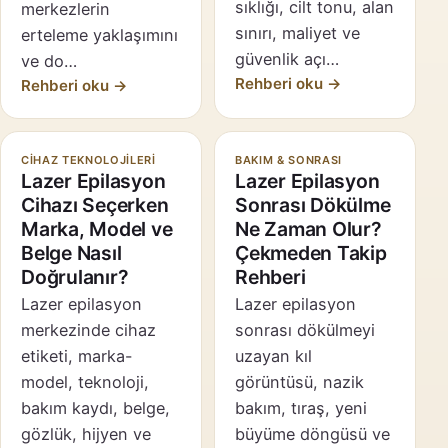
sıklığı, cilt tonu, alan
merkezlerin
sınırı, maliyet ve
erteleme yaklaşımını
güvenlik açı…
ve do…
Rehberi oku →
Rehberi oku →
CIHAZ TEKNOLOJILERI
BAKIM & SONRASI
Lazer Epilasyon
Lazer Epilasyon
Cihazı Seçerken
Sonrası Dökülme
Marka, Model ve
Ne Zaman Olur?
Belge Nasıl
Çekmeden Takip
Doğrulanır?
Rehberi
Lazer epilasyon
Lazer epilasyon
merkezinde cihaz
sonrası dökülmeyi
etiketi, marka-
uzayan kıl
model, teknoloji,
görüntüsü, nazik
bakım kaydı, belge,
bakım, tıraş, yeni
gözlük, hijyen ve
büyüme döngüsü ve