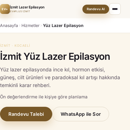
İzmit Lazer Epilasyon
Randevu Al
EV+
EVAPLUS İZMİT
Anasayfa
Hizmetler
Yüz Lazer Epilasyon
İZMIT · KOCAELI
İzmit Yüz Lazer Epilasyon
Yüz lazer epilasyonda ince kıl, hormon etkisi,
güneş, cilt ürünleri ve paradoksal kıl artışı hakkında
temkinli karar rehberi.
Ön değerlendirme ile kişiye göre planlama
Randevu Talebi
WhatsApp ile Sor