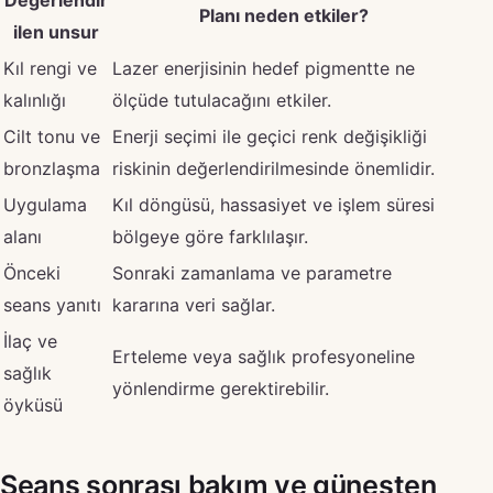
Değerlendir
Planı neden etkiler?
ilen unsur
Kıl rengi ve
Lazer enerjisinin hedef pigmentte ne
kalınlığı
ölçüde tutulacağını etkiler.
Cilt tonu ve
Enerji seçimi ile geçici renk değişikliği
bronzlaşma
riskinin değerlendirilmesinde önemlidir.
Uygulama
Kıl döngüsü, hassasiyet ve işlem süresi
alanı
bölgeye göre farklılaşır.
Önceki
Sonraki zamanlama ve parametre
seans yanıtı
kararına veri sağlar.
İlaç ve
Erteleme veya sağlık profesyoneline
sağlık
yönlendirme gerektirebilir.
öyküsü
Seans sonrası bakım ve güneşten