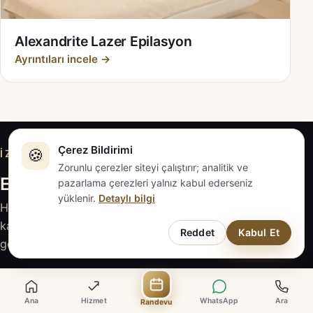
Alexandrite Lazer Epilasyon
Ayrıntıları incele →
Çerez Bildirimi
🍪
İZMIT · KOCAELI
Zorunlu çerezler siteyi çalıştırır; analitik ve
EVAPLUS İZMİT ile iletişime geçin
pazarlama çerezleri yalnız kabul ederseniz
yüklenir.
Detaylı bilgi
Hizmeti inceleyin, sorularınızı hazırlayın; güncel
kapsam ve fiyat için EVAPLUS İZMİT ile doğrudan
Reddet
Kabul Et
görüşün.
Randevu Talebi
Ana
Hizmet
WhatsApp
Ara
Randevu