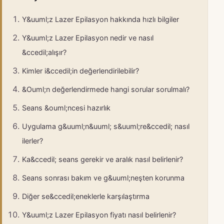
Y&uuml;z Lazer Epilasyon hakkında hızlı bilgiler
Y&uuml;z Lazer Epilasyon nedir ve nasıl
&ccedil;alışır?
Kimler i&ccedil;in değerlendirilebilir?
&Ouml;n değerlendirmede hangi sorular sorulmalı?
Seans &ouml;ncesi hazırlık
Uygulama g&uuml;n&uuml; s&uuml;re&ccedil; nasıl
ilerler?
Ka&ccedil; seans gerekir ve aralık nasıl belirlenir?
Seans sonrası bakım ve g&uuml;neşten korunma
Diğer se&ccedil;eneklerle karşılaştırma
Y&uuml;z Lazer Epilasyon fiyatı nasıl belirlenir?