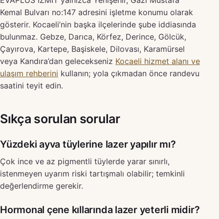
EVAPLUS İZMİT yalnızca Yenişehir, Gazi Mustafa
Kemal Bulvarı no:147 adresini işletme konumu olarak
gösterir. Kocaeli’nin başka ilçelerinde şube iddiasında
bulunmaz. Gebze, Darıca, Körfez, Derince, Gölcük,
Çayırova, Kartepe, Başiskele, Dilovası, Karamürsel
veya Kandıra’dan gelecekseniz
Kocaeli hizmet alanı ve
ulaşım rehberini
kullanın; yola çıkmadan önce randevu
saatini teyit edin.
Sıkça sorulan sorular
Yüzdeki ayva tüylerine lazer yapılır mı?
Çok ince ve az pigmentli tüylerde yarar sınırlı,
istenmeyen uyarım riski tartışmalı olabilir; temkinli
değerlendirme gerekir.
Hormonal çene kıllarında lazer yeterli midir?