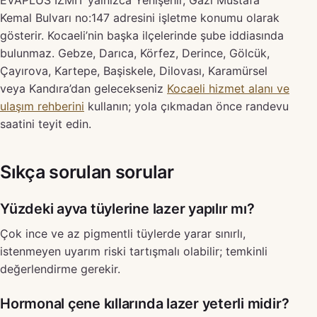
EVAPLUS İZMİT yalnızca Yenişehir, Gazi Mustafa
Kemal Bulvarı no:147 adresini işletme konumu olarak
gösterir. Kocaeli’nin başka ilçelerinde şube iddiasında
bulunmaz. Gebze, Darıca, Körfez, Derince, Gölcük,
Çayırova, Kartepe, Başiskele, Dilovası, Karamürsel
veya Kandıra’dan gelecekseniz
Kocaeli hizmet alanı ve
ulaşım rehberini
kullanın; yola çıkmadan önce randevu
saatini teyit edin.
Sıkça sorulan sorular
Yüzdeki ayva tüylerine lazer yapılır mı?
Çok ince ve az pigmentli tüylerde yarar sınırlı,
istenmeyen uyarım riski tartışmalı olabilir; temkinli
değerlendirme gerekir.
Hormonal çene kıllarında lazer yeterli midir?