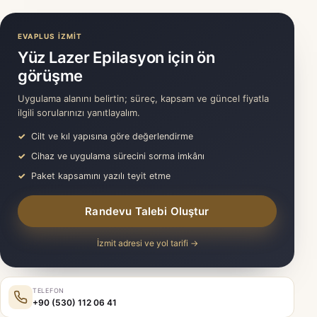
EVAPLUS İZMİT
Yüz Lazer Epilasyon için ön
görüşme
Uygulama alanını belirtin; süreç, kapsam ve güncel fiyatla
ilgili sorularınızı yanıtlayalım.
Cilt ve kıl yapısına göre değerlendirme
Cihaz ve uygulama sürecini sorma imkânı
Paket kapsamını yazılı teyit etme
Randevu Talebi Oluştur
İzmit adresi ve yol tarifi →
TELEFON
+90 (530) 112 06 41