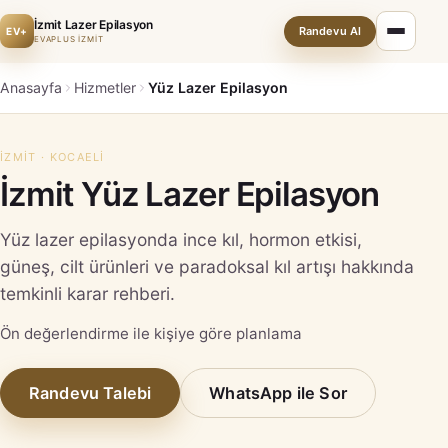
İzmit Lazer Epilasyon
Randevu Al
EV+
EVAPLUS İZMİT
Anasayfa
Hizmetler
Yüz Lazer Epilasyon
İZMIT · KOCAELI
İzmit Yüz Lazer Epilasyon
Yüz lazer epilasyonda ince kıl, hormon etkisi,
güneş, cilt ürünleri ve paradoksal kıl artışı hakkında
temkinli karar rehberi.
Ön değerlendirme ile kişiye göre planlama
Randevu Talebi
WhatsApp ile Sor