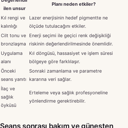
Değerlendir
Planı neden etkiler?
ilen unsur
Kıl rengi ve
Lazer enerjisinin hedef pigmentte ne
kalınlığı
ölçüde tutulacağını etkiler.
Cilt tonu ve
Enerji seçimi ile geçici renk değişikliği
bronzlaşma
riskinin değerlendirilmesinde önemlidir.
Uygulama
Kıl döngüsü, hassasiyet ve işlem süresi
alanı
bölgeye göre farklılaşır.
Önceki
Sonraki zamanlama ve parametre
seans yanıtı
kararına veri sağlar.
İlaç ve
Erteleme veya sağlık profesyoneline
sağlık
yönlendirme gerektirebilir.
öyküsü
Seans sonrası bakım ve güneşten