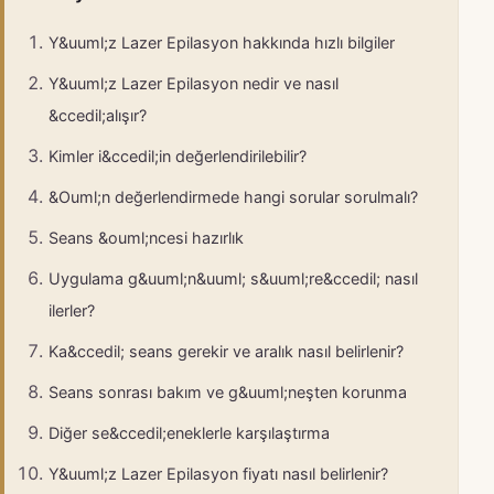
Y&uuml;z Lazer Epilasyon hakkında hızlı bilgiler
Y&uuml;z Lazer Epilasyon nedir ve nasıl
&ccedil;alışır?
Kimler i&ccedil;in değerlendirilebilir?
&Ouml;n değerlendirmede hangi sorular sorulmalı?
Seans &ouml;ncesi hazırlık
Uygulama g&uuml;n&uuml; s&uuml;re&ccedil; nasıl
ilerler?
Ka&ccedil; seans gerekir ve aralık nasıl belirlenir?
Seans sonrası bakım ve g&uuml;neşten korunma
Diğer se&ccedil;eneklerle karşılaştırma
Y&uuml;z Lazer Epilasyon fiyatı nasıl belirlenir?