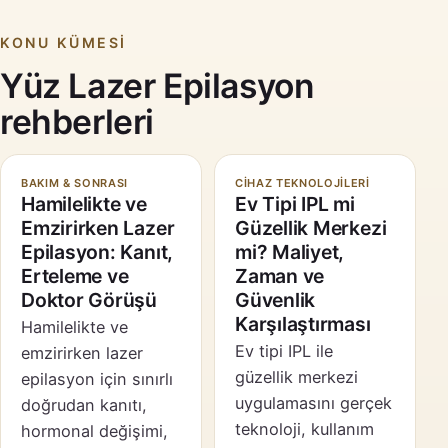
KONU KÜMESI
Yüz Lazer Epilasyon
rehberleri
BAKIM & SONRASI
CIHAZ TEKNOLOJILERI
Hamilelikte ve
Ev Tipi IPL mi
Emzirirken Lazer
Güzellik Merkezi
Epilasyon: Kanıt,
mi? Maliyet,
Erteleme ve
Zaman ve
Doktor Görüşü
Güvenlik
Karşılaştırması
Hamilelikte ve
Ev tipi IPL ile
emzirirken lazer
güzellik merkezi
epilasyon için sınırlı
uygulamasını gerçek
doğrudan kanıtı,
teknoloji, kullanım
hormonal değişimi,