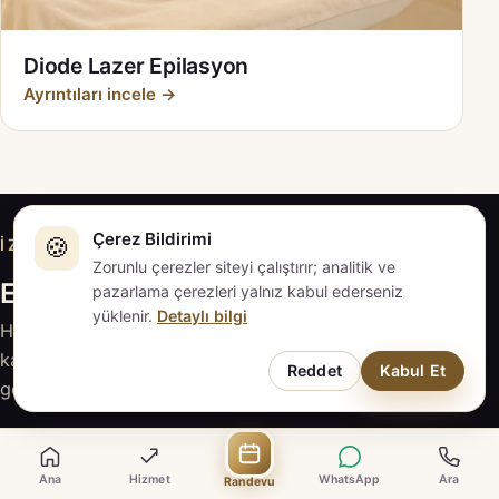
Diode Lazer Epilasyon
Ayrıntıları incele →
Çerez Bildirimi
🍪
İZMIT · KOCAELI
Zorunlu çerezler siteyi çalıştırır; analitik ve
EVAPLUS İZMİT ile iletişime geçin
pazarlama çerezleri yalnız kabul ederseniz
yüklenir.
Detaylı bilgi
Hizmeti inceleyin, sorularınızı hazırlayın; güncel
kapsam ve fiyat için EVAPLUS İZMİT ile doğrudan
Reddet
Kabul Et
görüşün.
Randevu Talebi
Ana
Hizmet
WhatsApp
Ara
Randevu