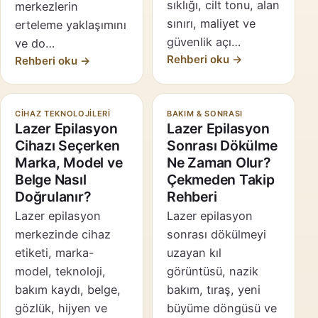
sıklığı, cilt tonu, alan
merkezlerin
sınırı, maliyet ve
erteleme yaklaşımını
güvenlik açı…
ve do…
Rehberi oku →
Rehberi oku →
CIHAZ TEKNOLOJILERI
BAKIM & SONRASI
Lazer Epilasyon
Lazer Epilasyon
Cihazı Seçerken
Sonrası Dökülme
Marka, Model ve
Ne Zaman Olur?
Belge Nasıl
Çekmeden Takip
Doğrulanır?
Rehberi
Lazer epilasyon
Lazer epilasyon
merkezinde cihaz
sonrası dökülmeyi
etiketi, marka-
uzayan kıl
model, teknoloji,
görüntüsü, nazik
bakım kaydı, belge,
bakım, tıraş, yeni
gözlük, hijyen ve
büyüme döngüsü ve