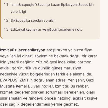
İzmit&rsquo;te Y&uuml;z Lazer Epilasyon i&ccedil;in
yerel bilgi
Sık&ccedil;a sorulan sorular
Editoryal kaynaklar ve g&uuml;ncelleme notu
İzmit yüz lazer epilasyon
araştırırken yalnızca fiyat
veya “en iyi cihaz” söylemine bakmak doğru bir karar
için yeterli değildir. Yüz bölgesi ince kıllar, hormon
etkisi, görünürlük ve günlük güneş maruziyeti
nedeniyle vücut bölgelerinden farklı ele alınmalıdır.
EVAPLUS İZMİT’in doğrulanan adresi Yenişehir, Gazi
Mustafa Kemal Bulvarı no:147, İzmit’tir. Bu rehber,
hizmeti değerlendirirken sorulması gerekenleri, olası
sınırlamaları ve randevu öncesi hazırlığı açıklar; kişiye
özel sağlık değerlendirmesi yerine geçmez.