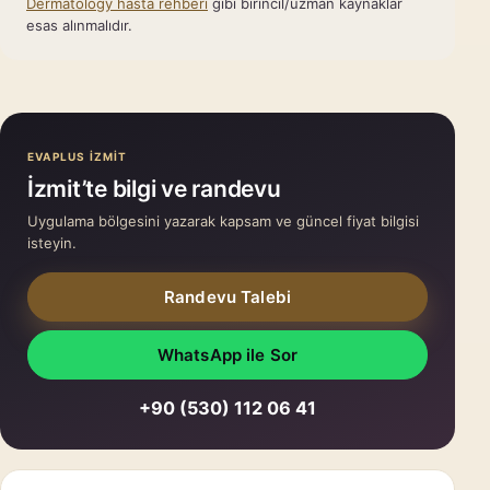
Dermatology hasta rehberi
gibi birincil/uzman kaynaklar
esas alınmalıdır.
EVAPLUS İZMİT
İzmit’te bilgi ve randevu
Uygulama bölgesini yazarak kapsam ve güncel fiyat bilgisi
isteyin.
Randevu Talebi
WhatsApp ile Sor
+90 (530) 112 06 41