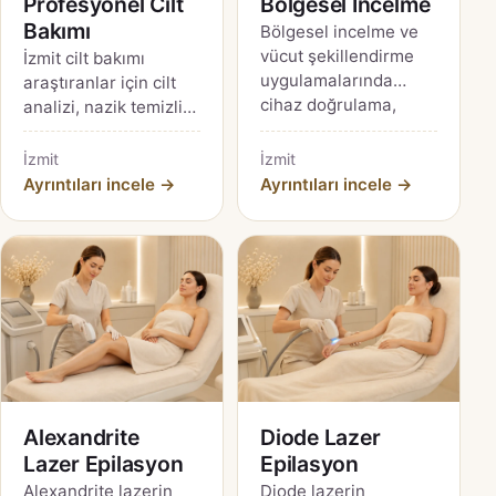
Profesyonel Cilt
Bölgesel İncelme
Bakımı
Bölgesel incelme ve
vücut şekillendirme
İzmit cilt bakımı
uygulamalarında
araştıranlar için cilt
cihaz doğrulama,
analizi, nazik temizlik,
gerçekçi beklenti,
nemlendirme, ürün
sınırlamalar ve
güvenliği ve ev
İzmit
İzmit
güvenlik soruları.
rutiniyle uyum
Ayrıntıları incele →
Ayrıntıları incele →
rehberi.
Alexandrite
Diode Lazer
Lazer Epilasyon
Epilasyon
Alexandrite lazerin
Diode lazerin