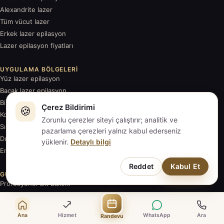
Alexandrite lazer
Tüm vücut lazer
Erkek lazer epilasyon
Lazer epilasyon fiyatları
UYGULAMA BÖLGELERI
Yüz lazer epilasyon
Bacak lazer epilasyon
Bikini bölgesi lazer
Çerez Bildirimi
🍪
Koltuk altı lazer
Zorunlu çerezler siteyi çalıştırır; analitik ve
Sırt lazer epilasyon
pazarlama çerezleri yalnız kabul ederseniz
Dudak üstü lazer
yüklenir.
Detaylı bilgi
Ense lazer epilasyon
Reddet
Kabul Et
GÜZELLIK & REHBER
Profesyonel cilt bakımı
Bölgesel incelme
Kocaeli lazer epilasyon rehberi
Ana
Hizmet
WhatsApp
Ara
Randevu
Lazer epilasyon rehberleri