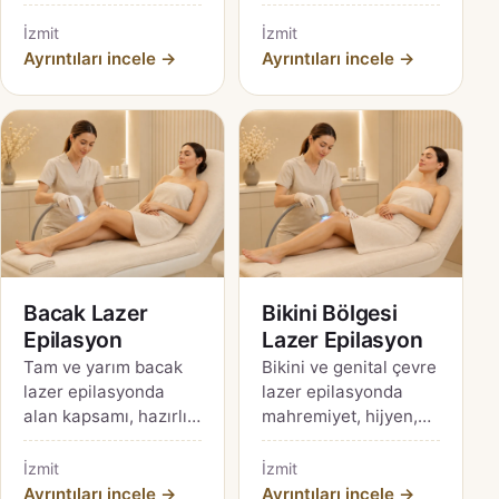
hormonal etkiler,
hassasiyet, seans
bakım ve gerçekçi
planı ve fiyatı
İzmit
İzmit
beklentiler için İzmit
etkileyen unsurlar.
Ayrıntıları incele →
Ayrıntıları incele →
rehberi.
Bacak Lazer
Bikini Bölgesi
Epilasyon
Lazer Epilasyon
Tam ve yarım bacak
Bikini ve genital çevre
lazer epilasyonda
lazer epilasyonda
alan kapsamı, hazırlık,
mahremiyet, hijyen,
güneş etkisi, seans
kapsam, hazırlık ve
planı ve güncel fiyat
bakım hakkında
İzmit
İzmit
soruları.
ayrıntılı rehber.
Ayrıntıları incele →
Ayrıntıları incele →