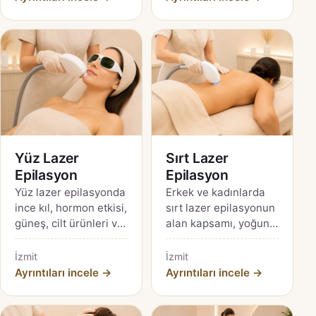
Yüz Lazer
Sırt Lazer
Epilasyon
Epilasyon
Yüz lazer epilasyonda
Erkek ve kadınlarda
ince kıl, hormon etkisi,
sırt lazer epilasyonun
güneş, cilt ürünleri ve
alan kapsamı, yoğun
paradoksal kıl artışı
kıl yapısı, hazırlık ve
hakkında temkinli
ulaşılması zor bölge
İzmit
İzmit
karar rehberi.
bakımı için rehber.
Ayrıntıları incele →
Ayrıntıları incele →