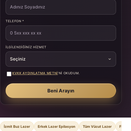
TELEFON *
İLGILENDIĞINIZ HIZMET
KVKK AYDINLATMA METNI
’NI OKUDUM.
Beni Arayın
İzmit Buz Lazer
Erkek Lazer Epilasyon
Tüm Vücut Lazer
Fiyat 