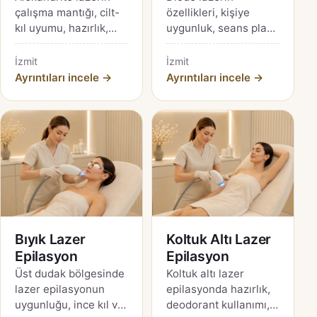
çalışma mantığı, cilt-
özellikleri, kişiye
kıl uyumu, hazırlık,
uygunluk, seans planı,
riskler ve cihaz
bakım ve cihaz
doğrulama soruları
marka-modeli
İzmit
İzmit
için kaynak temelli
doğrulama adımları
Ayrıntıları incele →
Ayrıntıları incele →
İzmit rehberi.
için ayrıntılı İzmit
rehberi.
Bıyık Lazer
Koltuk Altı Lazer
Epilasyon
Epilasyon
Üst dudak bölgesinde
Koltuk altı lazer
lazer epilasyonun
epilasyonda hazırlık,
uygunluğu, ince kıl ve
deodorant kullanımı,