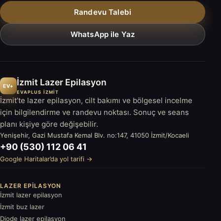
Randevu Talebi
WhatsApp ile Yaz
İzmit Lazer Epilasyon
EV+
EVAPLUS İZMİT
İzmit’te lazer epilasyon, cilt bakımı ve bölgesel incelme
için bilgilendirme ve randevu noktası. Sonuç ve seans
planı kişiye göre değişebilir.
Yenişehir, Gazi Mustafa Kemal Blv. no:147, 41050 İzmit/Kocaeli
+90 (530) 112 06 41
Google Haritalar’da yol tarifi →
LAZER EPILASYON
İzmit lazer epilasyon
İzmit buz lazer
Diode lazer epilasyon