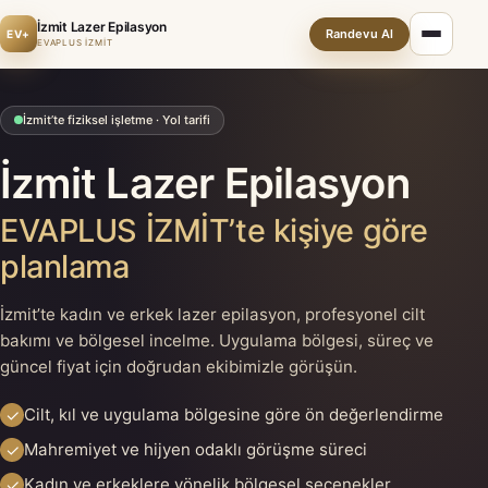
İzmit Lazer Epilasyon
Randevu Al
EV+
EVAPLUS İZMİT
İzmit’te fiziksel işletme · Yol tarifi
İzmit Lazer Epilasyon
EVAPLUS İZMİT’te kişiye göre
planlama
İzmit’te kadın ve erkek lazer epilasyon, profesyonel cilt
bakımı ve bölgesel incelme. Uygulama bölgesi, süreç ve
güncel fiyat için doğrudan ekibimizle görüşün.
Cilt, kıl ve uygulama bölgesine göre ön değerlendirme
✓
Mahremiyet ve hijyen odaklı görüşme süreci
✓
Kadın ve erkeklere yönelik bölgesel seçenekler
✓