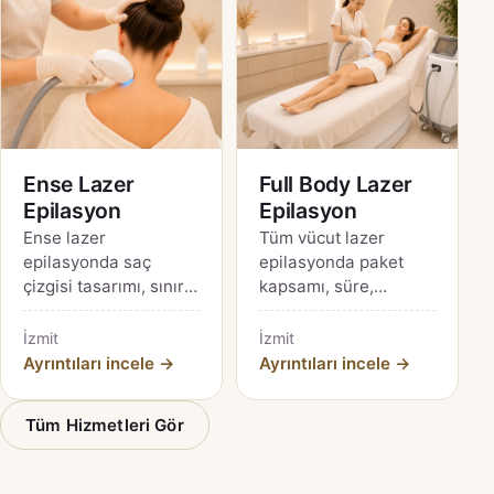
Ense Lazer
Full Body Lazer
Epilasyon
Epilasyon
Ense lazer
Tüm vücut lazer
epilasyonda saç
epilasyonda paket
çizgisi tasarımı, sınır
kapsamı, süre,
belirleme, ince kıl ve
mahremiyet, bölgesel
kalıcı şekil değişikliği
farklılıklar ve fiyat
İzmit
İzmit
riskleri için rehber.
karşılaştırması için
Ayrıntıları incele →
Ayrıntıları incele →
kapsamlı rehber.
Tüm Hizmetleri Gör