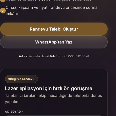
Cihaz, kapsam ve fiyatı randevu öncesinde sorma
✓
imkânı
Randevu Talebi Oluştur
WhatsApp’tan Yaz
Adres:
Yenişehir, İzmit
·
Telefon:
+90 (530) 112 06 41
Bilgi ve randevu
Lazer epilasyon için hızlı ön görüşme
Talebinizi bırakın; ekip müsaitliğinde telefonla dönüş
yapalım.
AD SOYAD *