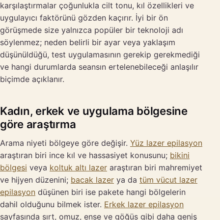
karşılaştırmalar çoğunlukla cilt tonu, kıl özellikleri ve
uygulayıcı faktörünü gözden kaçırır. İyi bir ön
görüşmede size yalnızca popüler bir teknoloji adı
söylenmez; neden belirli bir ayar veya yaklaşım
düşünüldüğü, test uygulamasının gerekip gerekmediği
ve hangi durumlarda seansın ertelenebileceği anlaşılır
biçimde açıklanır.
Kadın, erkek ve uygulama bölgesine
göre araştırma
Arama niyeti bölgeye göre değişir.
Yüz lazer epilasyon
araştıran biri ince kıl ve hassasiyet konusunu;
bikini
bölgesi
veya
koltuk altı lazer
araştıran biri mahremiyet
ve hijyen düzenini;
bacak lazer
ya da
tüm vücut lazer
epilasyon
düşünen biri ise pakete hangi bölgelerin
dahil olduğunu bilmek ister.
Erkek lazer epilasyon
sayfasında sırt, omuz, ense ve göğüs gibi daha geniş