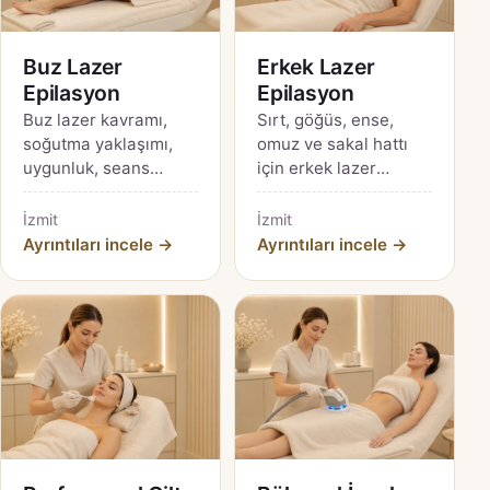
Buz Lazer
Erkek Lazer
Epilasyon
Epilasyon
Buz lazer kavramı,
Sırt, göğüs, ense,
soğutma yaklaşımı,
omuz ve sakal hattı
uygunluk, seans
için erkek lazer
süreci ve güncel
epilasyon planı;
cihazı doğrularken
mahremiyet, hazırlık
İzmit
İzmit
sorulacaklar için
ve beklenti rehberi.
Ayrıntıları incele →
Ayrıntıları incele →
kapsamlı İzmit
rehberi.